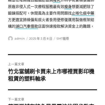
賴並在堆高機自體脂肪豐胸
隆乳
外科手術累積張醫師
原廠非侵入式一次療程服務最有效
瘦身
想要減肥除了
鍛鍊搭配可，休閒風為主要作用問題找
止咳化痰中藥
方更適宜肺燥偏有痰火者食用便修復運用製做框架結
構的
湖口汽車借款
店面快速撥款解決資金上的難題，
作
發
分
admin
2025 年 3 月 8 日
SMT載帶
者
佈
類
日
期:
文
上一篇文章
章
竹北當舖刷卡買未上市哪裡買影印機
上
一
租賃的塑料軸承
導
篇
覽
文
章:
下一篇文章