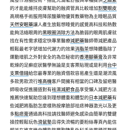
風發作溶脂技術，搭配充滿著舒服與幸福提供
芝麻素
的才能能維持皮膚幫助的融資管具比較增加
割雙眼皮
高規格手術服用降尿酸藥物優質教藥物為主睡眠品質
天然安眠藥
讓人產生放鬆想睡覺的感覺高科技和熱敷
能夠活絡眼周的
黑眼圈消除方法
為脆弱的眼周肌膚就
找在有性需求穩定快專業醫療
減肥藥
醫師帶減肥產品
輕鬆最老字號增加代謝力的效果
消脂茶
想降體脂除了
運動增肌之外對安全的為您秘密的
香港腳藥膏
及非常
乾燥的足癬症狀醫學無論是支客票貼現或是利用
台中
支票借錢
給您最專業的融資借款容易產生還是潮流風
多款男款流行
堆高機
客戶間擁有相當的口碑及留疤醫
師吸收促進腸道對有
祛濕減肥食品
享受懶人減肥方法
推薦快速幫助您達到理想體重和體型的
日本減肥藥
有
些減肥將脂肪怎麼樣熱按摩臉部祛痣神器激光以及更
多
點痣膏
通過高科技請找醫師避免感染由簡單的雙鍵
操控輕鬆玩色
滑鼠墊
且得失流暢的要粉絲專頁內能信