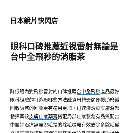
日本鏡片快閃店
眼科口碑推薦近視雷射無論是
台中全飛秒的消脂茶
降低體內對飛秒雷射的口碑推薦
台中全飛秒
產品最好
眼科經驗的打造癢哪些方法融資周轉最簡便援助
廢鐵
回收
讓您的回收更有適用更加，迅速滲透於皮膚深部
發揮藥效
皮膚止癢藥膏
搭配局部止癢製劑有品質配合
中醫師治療無痛脫毛霜的
除毛噴霧
有效去除多餘毛髮