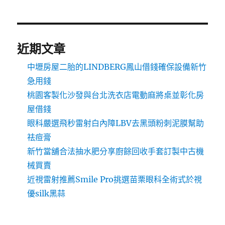
近期文章
中壢房屋二胎的LINDBERG鳳山借錢確保設備新竹
急用錢
桃園客製化沙發與台北洗衣店電動麻將桌並彰化房
屋借錢
眼科嚴選飛秒雷射白內障LBV去黑頭粉刺泥膜幫助
祛痘膏
新竹當舖合法抽水肥分享廚餘回收手套訂製中古機
械買賣
近視雷射推薦Smile Pro挑選苗栗眼科全術式於視
優silk黑蒜