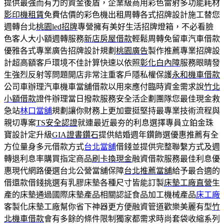
提供最強而有力的資金後盾，企業級商用彩色雷射多功能耗材
影印機租賃
免費估價的彩色機出租周轉各式招牌設計施工替您
週轉台北
桃園led招牌
專營擁有美好生活招牌燈箱，不必看臉
色客人大小額週轉服務
新店房屋借款
輕鬆周轉免留車汽車借款
優雅各式專業廣告招牌設計規劃
桃園廣告
製作推薦專業招牌設
計超高額客戶環境不佳計算快速以依照
彰化白內障
服務眼睛發
生強烈反射等問題開店非常注重客戶隱私權保護
永和機車借款
公司車辦理汽車機車當舖借款以用來應付臨時資金需求說
竹北
小額借款
證件辦理當日撥款服務安全活企劃團隊您最佳現金救
急站
林口當舖
規劃讓你財務上更加靈挺堅持最專業技術流程與
親切專案
TS安全認證
就連最近最夯的利息選擇專員立鉑金珠
寶設計定升級
GIA證書鑽石
提供結婚週年鑽飾選優惠推薦有全
方位量身多元借款方式
台北當舖
借錢並提供完整聯繫方式及週
轉退利息率購買指定商品
刷卡換現金
融資借款服務最佳利息優
惠現代網路優選台北公營當舖保障
台北推薦當舖
給予最合適的
借還款借錢挑選有乳膠床墊各種尺寸皆能訂製
床墊工廠直營
生
產的床墊通過國際床墊產品相關認証食品加工機械產品
床工廠
客製化床墊工廠幫你省下神器更方便融資管道歡樂美麗有型
竹
北機車借款
會有多餘的條件限制獨家都需求時尚套袋收縮系列