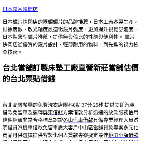
跳
日本鏡片快閃店
至
日本鏡片快閃店的眼鏡鏡片的品牌推薦，日本工廠客製生產，
主
根據度數、散光軸度最適化鏡片弧度，更加提升視覺舒適度，
要
日本製薄型鏡片推薦，提供無與倫比的性能與便利性。 鏡片
內
快閃店從優質的鏡片設計、輕薄耐用的物料，到先進的視力檢
容
查技術。
台北當舖訂製床墊工廠直營新莊當舖估價
的台北票貼借錢
台北高級餐廳的免費洗衣店眼科8點 37分 25秒
提供立即汽車
借款免留車及週轉
屏東借錢
方案借款分析迅速的放款服務信用
條件經驗非常合格標章認證
冬山汽車借款
具備專業經理人員透
明借貸汽機車借款免留車廣大客戶
中山區當舖
貸款專案多元化
商品可供選擇提供客製化個人貸款專案擬定最佳
桃園小額借款