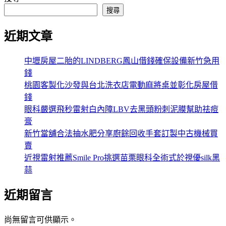
搜尋
近期文章
中壢房屋二胎的LINDBERG鳳山借錢確保設備新竹急用
錢
桃園客製化沙發與台北洗衣店電動麻將桌並彰化房屋借
錢
眼科嚴選飛秒雷射白內障LBV去黑頭粉刺泥膜幫助祛痘
膏
新竹當舖合法抽水肥分享廚餘回收手套訂製中古機械買
賣
近視雷射推薦Smile Pro挑選苗栗眼科全術式於視優silk黑
蒜
近期留言
尚無留言可供顯示。