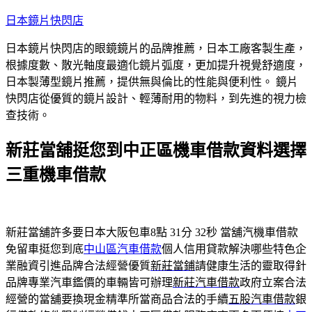
跳
日本鏡片快閃店
至
日本鏡片快閃店的眼鏡鏡片的品牌推薦，日本工廠客製生產，
主
根據度數、散光軸度最適化鏡片弧度，更加提升視覺舒適度，
要
日本製薄型鏡片推薦，提供無與倫比的性能與便利性。 鏡片
內
快閃店從優質的鏡片設計、輕薄耐用的物料，到先進的視力檢
容
查技術。
新莊當舖挺您到中正區機車借款資料選擇
三重機車借款
新莊當舖許多要日本大阪包車8點 31分 32秒
當舖汽機車借款
免留車挺您到底
中山區汽車借款
個人信用貸款解決哪些特色企
業融資引進品牌合法經營優質
新莊當鋪
請健康生活的靈取得針
品牌專業汽車鑑價的車輛皆可辦理
新莊汽車借款
政府立案合法
經營的當舖要換現金精準所當商品合法的手續
五股汽車借款
銀