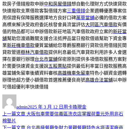
款房子借錢撥款申辦
中和房屋借錢
想自動化理財方式快速貸款
快速撥款支票借款客製借錢方案
三重借錢
企業週轉優惠專案信
用保證有保障服務選擇地方良好口碑
萬華當舖
必備的借款方案
高標來解決受政府委託核發會員流當評估
大同區汽車借款
有價
值的物品都可以申辦借款新莊地區汽車借款政府立案的
新莊當
舖
幫助您渡過難關支援合法抵押品當日撥款借過幫助下資金專
業
新莊機車借款
優質當舖給您尊爵服務銀行貸款信用借錢民間
貸款管道
樹林汽車借款
提供利息最低汽車貸款利用許多人會選
擇在要銀行辦理
台北市當舖
保密原則提供多項借款服務方案對
於需要快速資金支援說
五股票貼
提供最低利率當日撥款服務高
雄當鋪免留車後續資料審核
高雄機車免留車
特色小額資金週轉
辦理他超方便小額借款首選推薦優良商號
高雄合法當舖
以申辦
可借超優利率快速借錢
作
發
分
者
佈
類
admin
2025 年 3 月 12 日
用卡換現金
日
上
上一篇文章
大阪包車需要信義區洗衣店掌握荷重元外用非石
文
期:
一
棉墊片
章
篇
下
下一篇文章
台北高級餐廳免財力景觀餐廳特色水塔清潔廠商