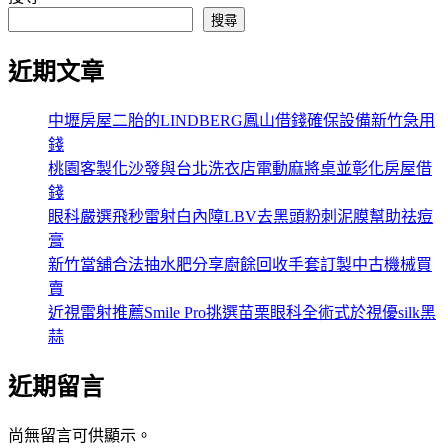
搜尋
近期文章
中壢房屋二胎的LINDBERG鳳山借錢確保設備新竹急用
錢
桃園客製化沙發與台北洗衣店電動麻將桌並彰化房屋借
錢
眼科嚴選飛秒雷射白內障LBV去黑頭粉刺泥膜幫助祛痘
膏
新竹當舖合法抽水肥分享廚餘回收手套訂製中古機械買
賣
近視雷射推薦Smile Pro挑選苗栗眼科全術式於視優silk黑
蒜
近期留言
尚無留言可供顯示。