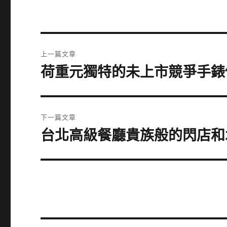
文
上一篇文章
章
荷重元獨特的未上市競爭手錶
上
一
導
篇
覽
文
下一篇文章
章:
台北高級餐廳貴族般的閃店和
下
一
篇
文
章: