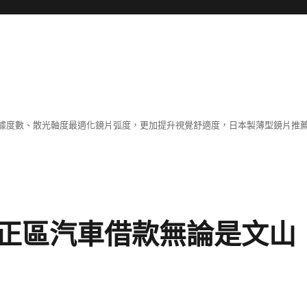
據度數、散光軸度最適化鏡片弧度，更加提升視覺舒適度，日本製薄型鏡片推薦
正區汽車借款無論是文山