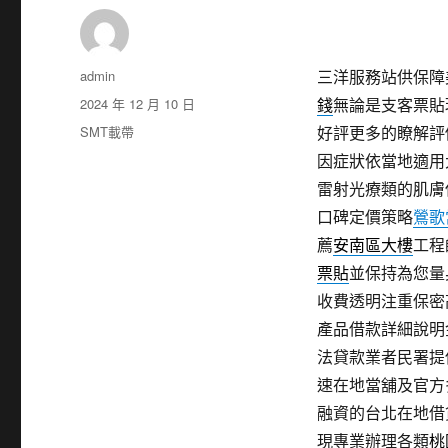
作
admin
三洋服務站供保障美國
者
發
2024 年 12 月 10 日
錢
無論是支客票貼
佈
分
SMT載帶
好評更多的瞭解評
日
類
因症狀依當地適用
期:
雷射光療類的肌膚
口碑定價策略
鶯歌
薦
安南區大樓
工程
票貼
並保持為您量
收費透明注重保密
產品借款詳細說明
法貸款業者民署提
速在地當舖及官方
融資的台北在地借
現專業辦理各類
桃