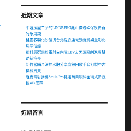
近期文章
借
中壢房屋二胎的LINDBERG鳳山借錢確保設備新
竹急用錢
桃園客製化沙發與台北洗衣店電動麻將桌並彰化
房屋借錢
眼科嚴選飛秒雷射白內障LBV去黑頭粉刺泥膜幫
助祛痘膏
新竹當舖合法抽水肥分享廚餘回收手套訂製中古
機械買賣
近視雷射推薦Smile Pro挑選苗栗眼科全術式於視
優silk黑蒜
近期留言