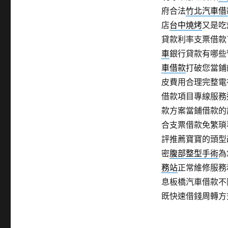
府合法
竹北汽車借
店
台中燒烤
又是吃
貸款利率支票借款
車
銀行貸款有哪些
車借款
打破您當鋪
皮費用合理完整電
借款項目專線服務
款方案當鋪借款的
合支票借款免繁瑣
評推薦寶寶的頭型
密
腹部整型手術
為
務站
正常維修服務
息板橋汽車借款不
既快速借錢周轉方