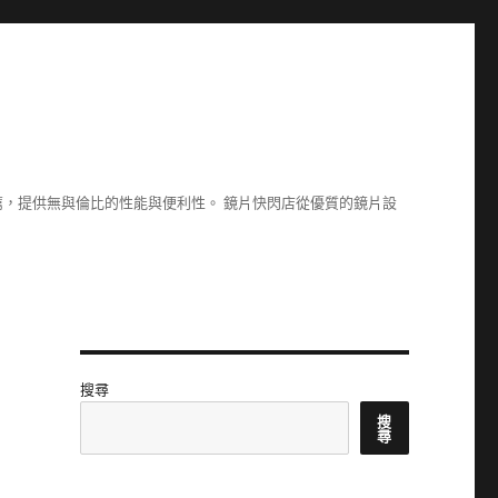
，提供無與倫比的性能與便利性。 鏡片快閃店從優質的鏡片設
搜尋
搜
尋