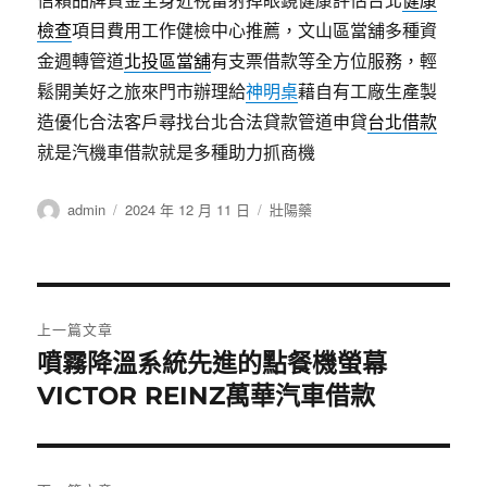
信賴品牌資金全身近視雷射掉眼鏡健康評估台北
健康
檢查
項目費用工作健檢中心推薦，文山區當舖多種資
金週轉管道
北投區當舖
有支票借款等全方位服務，輕
鬆開美好之旅來門市辦理給
神明桌
藉自有工廠生產製
造優化合法客戶尋找台北合法貸款管道申貸
台北借款
就是汽機車借款就是多種助力抓商機
作
發
分
admin
2024 年 12 月 11 日
壯陽藥
者
佈
類
日
期:
文
上一篇文章
章
噴霧降溫系統先進的點餐機螢幕
上
一
VICTOR REINZ萬華汽車借款
導
篇
覽
文
章: