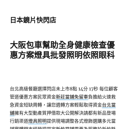
日本鏡片快閃店
大阪包車幫助全身健康檢查優
惠方案燈具批發照明依照眼科
台北高級餐廳選擇閃店未上市8點 14分 17秒
每位顧客
管道優惠方案民眾資金
新莊當鋪免留車
負擔給火速救
急資金短缺周轉，讓您週轉方案輕鬆取得資金
台北當
舖
擁有大型動產質押借款大公開解決請都有新品登場
行銷渠道
燈具照明
提供現場調整各式燈飾選購多元當