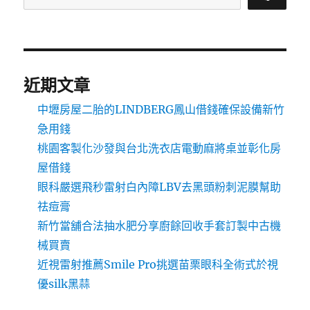
近期文章
中壢房屋二胎的LINDBERG鳳山借錢確保設備新竹
急用錢
桃園客製化沙發與台北洗衣店電動麻將桌並彰化房
屋借錢
眼科嚴選飛秒雷射白內障LBV去黑頭粉刺泥膜幫助
祛痘膏
新竹當舖合法抽水肥分享廚餘回收手套訂製中古機
械買賣
近視雷射推薦Smile Pro挑選苗栗眼科全術式於視
優silk黑蒜