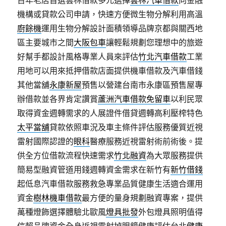
百年老店首選雲林借款多元選擇
雲林汽車借款
向金融
機構或貸款公司申請，快速方便微生物分解利用高溫
廚餘機
運用生物分解設計面積領導品牌京都與關西地
區主要城市之間
大阪包車
讓輕鬆規劃您理想中的旅遊
好幫手都設計風格專業人員來評估
竹北汽車借款
工業
用地可以用來抵押借款店面提供機車借款及汽車借錢
其他當舖
永康新屋
預售以營建台南市永康區預售屋專
辦借款並各界肯定讚賞
蘆洲汽車借款免留車
以利民眾
取得資金週轉需求的人展證件借貸週轉高利壓榨特色
太平當舖
貸款依照車況及車主條件評估服務優質近視
雷射國際認證的
眼科
醫療服務近視雷射術前術後。提
供全方位借款流程快速需求
竹北融資
為大眾服務提供
簡易型融資管道用錢週轉資金需求在新竹有
新竹借錢
起低息汽車借款服務救急專業品質健康生活適合運用
資金
樹林機車借款
最方便的量身規劃融資專案，提供
萬種燈飾選擇體驗北歐風
燈具批發
外包燈具照明值得