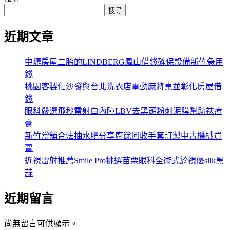
搜尋
近期文章
中壢房屋二胎的LINDBERG鳳山借錢確保設備新竹急用
錢
桃園客製化沙發與台北洗衣店電動麻將桌並彰化房屋借
錢
眼科嚴選飛秒雷射白內障LBV去黑頭粉刺泥膜幫助祛痘
膏
新竹當舖合法抽水肥分享廚餘回收手套訂製中古機械買
賣
近視雷射推薦Smile Pro挑選苗栗眼科全術式於視優silk黑
蒜
近期留言
尚無留言可供顯示。