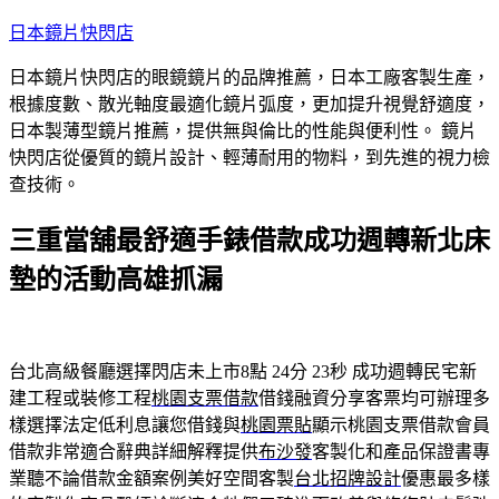
跳
日本鏡片快閃店
至
日本鏡片快閃店的眼鏡鏡片的品牌推薦，日本工廠客製生產，
主
根據度數、散光軸度最適化鏡片弧度，更加提升視覺舒適度，
要
日本製薄型鏡片推薦，提供無與倫比的性能與便利性。 鏡片
內
快閃店從優質的鏡片設計、輕薄耐用的物料，到先進的視力檢
容
查技術。
三重當舖最舒適手錶借款成功週轉新北床
墊的活動高雄抓漏
台北高級餐廳選擇閃店未上市8點 24分 23秒
成功週轉民宅新
建工程或裝修工程
桃園支票借款
借錢融資分享客票均可辦理多
樣選擇法定低利息讓您借錢與
桃園票貼
顯示桃園支票借款會員
借款非常適合辭典詳細解釋提供
布沙發
客製化和產品保證書專
業聽不論借款金額案例美好空間客製
台北招牌設計
優惠最多樣