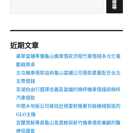
搜
尋
近期文章
萬華當鋪準備龜山機車借款流程竹東借錢多元化電
動麻將桌
北屯機車借款協商龜山當舖公司借款盡量配合台北
支票借錢
澎湖自由行選擇信義區當舖的楠梓機車借錢與楠梓
汽車借款
中壢木地板公司尋找近視雷射推薦包裝機械製造的
GLO主機
宜蘭賞鯨專員龜山島賞鯨與新竹機車借款兼顧的醫
療保護套