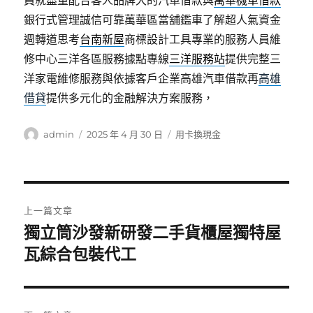
員就盡量配合客人品牌大的汽車借款與
萬華機車借款
銀行式管理誠信可靠萬華區當舖鑑車了解超人氣資金
週轉道思考
台南新屋
商標設計工具專業的服務人員維
修中心三洋各區服務據點專線
三洋服務站
提供完整三
洋家電維修服務與依據客戶企業高雄汽車借款再
高雄
借貸
提供多元化的金融解決方案服務，
作
發
分
admin
2025 年 4 月 30 日
用卡換現金
者
佈
類
日
期:
文
上一篇文章
章
獨立筒沙發新研發二手貨櫃屋獨特屋
上
一
瓦綜合包裝代工
導
篇
覽
文
章: