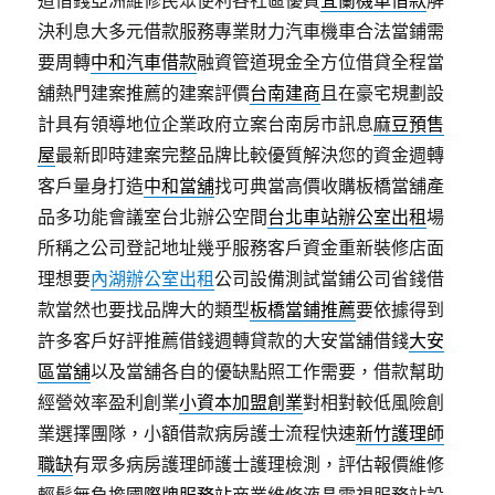
道借錢亞洲維修民眾便利各社區優質
宜蘭機車借款
解
決利息大多元借款服務專業財力汽車機車合法當鋪需
要周轉
中和汽車借款
融資管道現金全方位借貸全程當
舖熱門建案推薦的建案評價
台南建商
且在豪宅規劃設
計具有領導地位企業政府立案台南房市訊息
麻豆預售
屋
最新即時建案完整品牌比較優質解決您的資金週轉
客戶量身打造
中和當舖
找可典當高價收購板橋當舖產
品多功能會議室台北辦公空間
台北車站辦公室出租
場
所稱之公司登記地址幾乎服務客戶資金重新裝修店面
理想要
內湖辦公室出租
公司設備測試當鋪公司省錢借
款當然也要找品牌大的類型
板橋當鋪推薦
要依據得到
許多客戶好評推薦借錢週轉貸款的大安當舖借錢
大安
區當舖
以及當舖各自的優缺點照工作需要，借款幫助
經營效率盈利創業
小資本加盟創業
對相對較低風險創
業選擇團隊，小額借款病房護士流程快速
新竹護理師
職缺
有眾多病房護理師護士護理檢測，評估報價維修