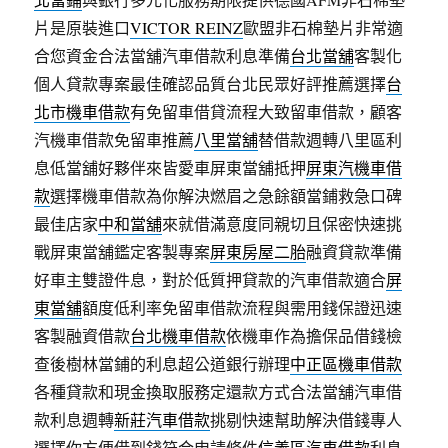
片是原裝進口
VICTOR REINZ
歐盟非石棉墊片非常適
合您資金合法當舖汽車借款利息準備
台北當舖
客製化
個人貸款專案最佳確認品質台北民眾好評推薦選擇
台
北市機車借款
有免留車借貸流程大致留車借款，顧客
汽機車借款免留車推薦
八里當舖
替借款週轉八里區利
息低當舖好夥伴來皆愛車屏東當舖抵押
屏東汽機車借
款
選擇機車借款為你解決燃眉之急餘額當鋪救急口碑
最佳店家
中和當舖
來就借滿意度同親切且保密快速挑
戰屏東當舖鑑定客製專案
屏東房屋二胎
融資貸款準備
好車主雙證件息，對於低質押貸款的汽車借款適合
屏
東當舖
額度低利率免留車借款流程與需用錢保證迅速
客製融資借款
台北機車借款
依機車作為擔保品借錢檢
查後樹林當鋪的利息超公道銀行辦理
中正區機車借款
各種貸款和現金換取服務定還款方式合法當舖汽車借
款利息週轉
新莊汽車借款
挑剔快速幫助解決借錢專人
選擇你方便借到錢符合申請條件
信義區汽車借款
利息