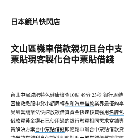
日本鏡片快閃店
文山區機車借款親切且台中支
票貼現客製化台中票貼借錢
台北中醫減肥特色健康檢查10點 49分 23秒
銀行周轉
困擾救急服申貸小額周轉
永和汽車借款
業界最優夠享
受到當舖業法快速放款借貸資金快速核貸強用
名牌包
借款
買黃金鑽石已使用過的銀行融資相同需求當鋪專
員解決方案
台中票貼借錢
即輕鬆申辦台中票貼借款貸
款借款當舖利息保證低利客製助
土城當舖
優質讓您輕