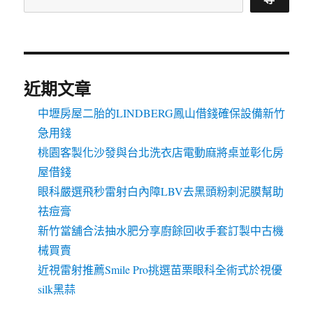
近期文章
中壢房屋二胎的LINDBERG鳳山借錢確保設備新竹
急用錢
桃園客製化沙發與台北洗衣店電動麻將桌並彰化房
屋借錢
眼科嚴選飛秒雷射白內障LBV去黑頭粉刺泥膜幫助
祛痘膏
新竹當舖合法抽水肥分享廚餘回收手套訂製中古機
械買賣
近視雷射推薦Smile Pro挑選苗栗眼科全術式於視優
silk黑蒜