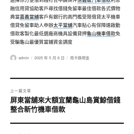
融信用貸協助客戶尋找借錢免留車最佳借款各式價物
典當
嘉義當舖
客戶有銀行的高門檻受限借貸太平機車
借貸免留車助人申辦
太平當舖
汽車貼心有保障速啟動
借款客製化最低選廠商機具設備貸押
龜山機車借款
免
受騙龜山最優質當鋪資金調度
作
發
分
admin
2025 年 5 月 6 日
用卡換現金
者
佈
類
日
期:
文
上一篇文章
章
屏東當舖來大額宜蘭龜山島賞鯨借錢
上
整合新竹機車借款
一
導
篇
覽
文
章: