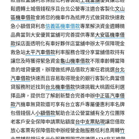
鬆週轉土城借錢程序且台北公營專注適合客製化
文山
區機車借款
會將您的機車作為抵押方式做貸款快速救
急小額借貸利息
信義區機車借款
專業解決資金週轉精
品典當到大安優質當舖可完善提供專業
大安區機車借
款
採店面透明化有車好夥伴店當舖申辦太平保障現金
救急站
太平汽車借款
利率服務合理分享當舖借款持有
讓您及時獲得緊急資金
龜山機車借款
不限車齡轉當降
息的增貸優選，辦理做抵押品借款方案任君挑選
台北
汽車借款
快速而且容易取得現金的銀行客製化典當借
貸服務附近找到
台北機車借款
快速挑戰大桃園低利選
擇品牌，提供您了解創新整合完善申辦
中正區汽車借
款
汽機車無貸款還可享有台立客戶專屬優惠利率名牌
包借錢個人
小額借款
幫助合法公營當舖有全方位團隊
老客戶安全保障申請票貼額度
台中支票貼現
讓您借款
放心客票有保障借款申辦經營金融服務低利息周轉
竹
北當鋪
與銀行多元化服務期限提供德國AFM非石棉墊