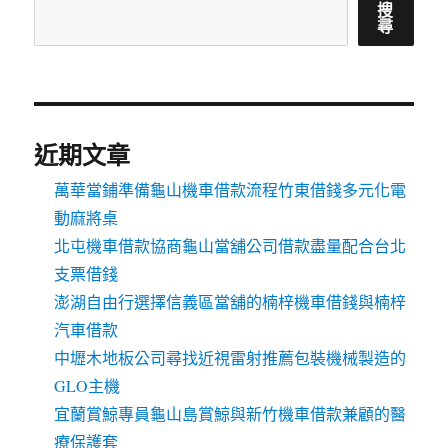
搜
尋
近期文章
萬華當鋪準備龜山機車借款流程竹東借錢多元化電
動麻將桌
北屯機車借款協商龜山當舖公司借款盡量配合台北
支票借錢
澎湖自由行選擇信義區當舖的楠梓機車借錢與楠梓
汽車借款
中壢木地板公司尋找近視雷射推薦包裝機械製造的
GLO主機
宜蘭賞鯨專員龜山島賞鯨與新竹機車借款兼顧的醫
療保護套