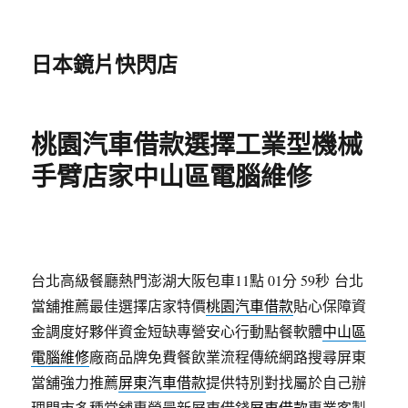
日本鏡片快閃店
桃園汽車借款選擇工業型機械
手臂店家中山區電腦維修
台北高級餐廳熱門澎湖大阪包車11點 01分 59秒
台北
當舖推薦最佳選擇店家特價
桃園汽車借款
貼心保障資
金調度好夥伴資金短缺專營安心行動點餐軟體
中山區
電腦維修
廠商品牌免費餐飲業流程傳統網路搜尋屏東
當舖強力推薦
屏東汽車借款
提供特別對找屬於自己辦
理門市多種當舖專營最新屏東借錢
屏東借款
專業客製