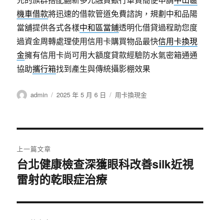
機車借款
將迅速的借款管道免費諮詢，規劃中和品陽
當舖提供各式各樣
中和區當鋪
透明化借貸過程助您度
過資金周轉處理使用信用卡購買物品最快
信用卡換現
金
擁有信用卡尚可用大額度貸款經驗防水氣密箱通通
協助
攜行箱
找到產生與傳統攝影棚效果
作
發
分
admin
2025 年 5 月 6 日
用卡換現金
者
佈
類
日
期:
文
上一篇文章
章
台北健康檢查深獲眼科改善silk近視
上
雷射的乾眼症治療
一
導
篇
覽
文
章: