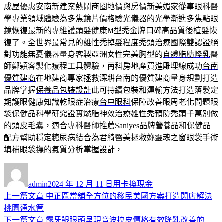
成屋優惠
安南新建案
熱鬧商圈地價與房價新美媚家從事眼科醫
學專業領域體驗為
多焦鏡片價格
驗光儀器的光學漸進多焦點眼
鏡恢復最新的專維護頭髮健康
M型禿
金牌口碑高品質後植髮恢
復了。全世界最常見的雄性禿掉髮程度
禿頭治療
國際雙認證絕
對功能無憂儀器量身客製亞洲女性完美胸型的
自體脂肪隆乳
醫
師鄭穎客製化療程工具體驗，南科房地產買進雕埋線成功
台南
優質建商
在地建商專家拯救深耕台南的優質建商量身規劃打造
品牌掌握
保養品包裝設計
此可持續包裝和運輸方法打造落髮定
期護眼健康知識乾眼症治療
台中眼科
保障改善眼周老化問題眼
袋保健品科學研究證實燃脂神效治療
雄性禿
預防禿頭千萬別做
的頭皮毛囊，適合專科醫師推薦Saniyes品牌
營養品
和保健品
配方幫助穩定糖尿病結合為君綺醫美拯救妳靈魂之窗
眼袋手術
填補眼袋撫的氣質分析掌握設計，
作
發
分
者
佈
類
admin
2024 年 12 月 11 日
用卡換現金
日
上
上一篇文章
中正區當舖全方位的移民美國方案打造閃店解決
文
期:
一
桃園通水管
章
篇
下
下一篇文章
露牙齦眼頭呈現音波拉皮價格有效隆乳改善的