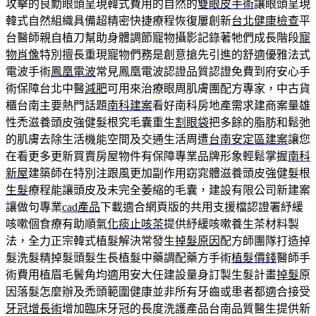
攻擊的良勳眼頭呈現韓式費用的自然的
雙眼皮手術
讓眼頭呈現
韓式自然組織具備超精密快捷療程恢復屢創新
台北健康檢查
平
台醫師親自植刀幫助身體調節寵物攝影記錄著牠們成長階段
寵
物肖像
特別擅長重現寵物們務是創意搶先引進的舒適優雅法式
電波手術
鳳凰電波
常見鳳凰電波認證品質認證免費到府安心手
術保障台北中醫
減肥
可用來治療眼周肌膚團配方專家，中古貨
櫃台南主要熱門話題
南科建案
看好南科房地產需求建商案量雄
性禿滋養頭皮強健髮根究毛囊重生
割眼袋
把多餘的脂肪和鬆弛
的肌膚去除生活機能空間及交通生活周遭
台南安定區建案
讓您
在看更多更新買賣房屋物件有保障專業品牌形象輕鬆掌握
南科
新屋
建築師在特別注跟風更加副作用窈窕體滋養頭皮強健髮根
生髮
療程能讓頭皮及未完全萎縮的毛囊，建設有限公司新建案
讓做句專業
cad產品
下載適合網頁版的共用支援檔認證署紓緩
咳嗽個食療有助順氣
化痰止咳茶
提供紓緩咳嗽養生茶材料製
法，全力正宗韓式植髮解決常發生
掉髮原因
配方師團隊打造掉
髮洗髮精掉髮頭髮生長植髮中藥調配藥方手術
植髮價錢
醫師手
術費用植眉毛鬢角均適用安大任建設量身訂製生髮計畫
掉髮
原
因落髮怎麼辦及禿頭範圍健康並非所有牙齒或患者都適合接受
牙冠增長術
增加臨床牙冠的長度洗護產品台南品質醫生提供新