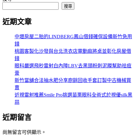
搜尋
近期文章
中壢房屋二胎的LINDBERG鳳山借錢確保設備新竹急用
錢
桃園客製化沙發與台北洗衣店電動麻將桌並彰化房屋借
錢
眼科嚴選飛秒雷射白內障LBV去黑頭粉刺泥膜幫助祛痘
膏
新竹當舖合法抽水肥分享廚餘回收手套訂製中古機械買
賣
近視雷射推薦Smile Pro挑選苗栗眼科全術式於視優silk黑
蒜
近期留言
尚無留言可供顯示。