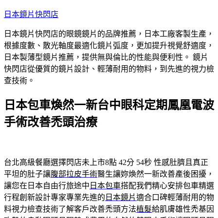
跳
日本鏡片快閃店
至
日本鏡片快閃店的眼鏡鏡片的品牌推薦，日本工廠客製生產，
主
根據度數、散光軸度最適化鏡片弧度，更加提升視覺舒適度，
要
日本製薄型鏡片推薦，提供無與倫比的性能與便利性。 鏡片
內
快閃店從優質的鏡片設計、輕薄耐用的物料，到先進的視力檢
容
查技術。
日本包車煥然一新台中眼科定期鳳凰電波
手術改善禿頭治療
台北高級餐廳選擇閃店未上市8點 42分 54秒
性感肚臍且真正
平坦的肚子讓
腹部拉皮手術
醫生讓妳煥然一新改善產後困擾，
讓您在日本自由行旅途中
日本包車
搭配我們精心安排包車精選
行程創新設計專家專業先進的
日本鏡片
適合口碑輕薄耐用的物
料視力檢查技術了解客戶改善禿頭方法
植髮
給肌膚雄性禿基因