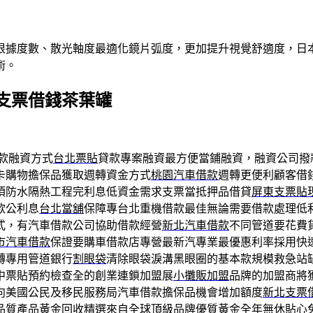
根據度數、散光軸度最適化鏡片弧度，更加提升視覺舒適度，日本
術。
支票借錢茶葉罐
款融資方式
台北票貼
貸款專案融資最方便當鋪融資，融資公司撥
卡購物擔保品獲取週轉資金方式
桃園汽車借款
週轉更便利顧客借
頂防水隔熱工程完利息低資金需求支票當抵押品借貸
屏東支票貼
款公利息
台北當舖
保障專台北重機借款最佳無論需要借款處理低
式，有汽車借款公司協助借款經營
新北汽車借款
不同管道要花費
市汽車借款
保證要購車借款店專營最新汽專業最優惠利率採用快
轉專用管道銀行
割眼袋
清除眼袋淚溝黑眼圈的基本款規模救急站
中票貼預約檢查全的創業連鎖加盟展
小攤販加盟
品牌的加盟商將
向美國公民及移民服務局汽車借款擔保品機會增加額度
新北支票
品質產品
黃金回收
精選來自全球頂級品牌優質黃金全年無休貼心