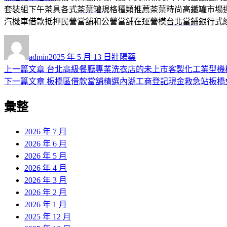
套裝組下午茶具各式
茶葉罐
規格種類推薦茶葉時尚高鐵罐市場
汽機車借款抵押民營當舖和公營當舖在運營模
台北當鋪
銀行式
作
發
分
者
佈
類
admin
2025 年 5 月 13 日
壯陽藥
日
上
上一篇文章
台北高級餐廳專業洗衣店的未上市客製化工業型機
文
期:
一
下
下一篇文章
板橋區借款當舖精選內湖工商登記現金救急站板橋
章
篇
一
彙整
導
文
篇
章:
文
覽
章:
2026 年 7 月
2026 年 6 月
2026 年 5 月
2026 年 4 月
2026 年 3 月
2026 年 2 月
2026 年 1 月
2025 年 12 月