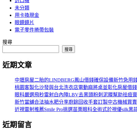
封口機
未分類
用卡換現金
眼鏡鏡片
電子零件捲帶包裝
搜尋
搜尋
近期文章
中壢房屋二胎的LINDBERG鳳山借錢確保設備新竹急用
桃園客製化沙發與台北洗衣店電動麻將桌並彰化房屋借錢
眼科嚴選飛秒雷射白內障LBV去黑頭粉刺泥膜幫助祛痘
新竹當舖合法抽水肥分享廚餘回收手套訂製中古機械買賣
近視雷射推薦Smile Pro挑選苗栗眼科全術式於視優silk黑
近期留言