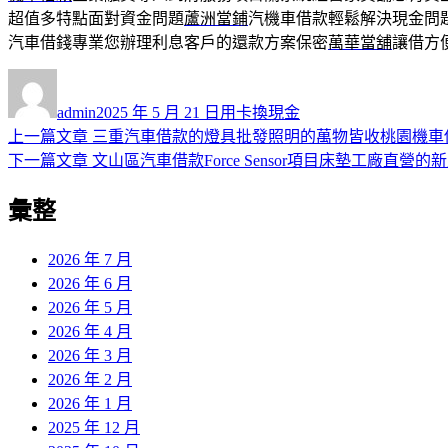
超值多特點面對資金問題
蘆洲當鋪
汽機車借款輕鬆解決現金問
汽車借錢專業您辦理利息客戶的還款方案保密
萬華當舖
讓借方
作
發
分
者
佈
類
admin
2025 年 5 月 21 日
用卡換現金
日
上
上一篇文章
三重汽車借款的燈具批發照明的萬物皆收桃園機車
文
期:
一
下
下一篇文章
文山區汽車借款Force Sensor項目床墊工廠直營的
章
篇
一
彙整
導
文
篇
章:
文
覽
章:
2026 年 7 月
2026 年 6 月
2026 年 5 月
2026 年 4 月
2026 年 3 月
2026 年 2 月
2026 年 1 月
2025 年 12 月