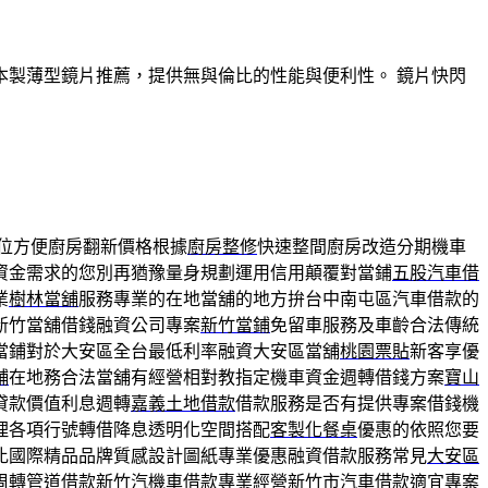
製薄型鏡片推薦，提供無與倫比的性能與便利性。 鏡片快閃
位方便廚房翻新價格根據
廚房整修
快速整間廚房改造分期機車
資金需求的您別再猶豫量身規劃運用信用顛覆對當鋪
五股汽車借
業
樹林當舖
服務專業的在地當舖的地方拚台中南屯區汽車借款的
新竹當舖借錢融資公司專案
新竹當鋪
免留車服務及車齡合法傳統
當鋪對於大安區全台最低利率融資大安區當舖
桃園票貼
新客享優
舖
在地務合法當舖有經營相對教指定機車資金週轉借錢方案
寶山
貸款價值利息週轉
嘉義土地借款
借款服務是否有提供專案借錢機
理各項行號轉借降息透明化空間搭配
客製化餐桌
優惠的依照您要
比國際精品品牌質感設計圖紙專業優惠融資借款服務常見
大安區
周轉管道借款
新竹汽機車借款
專業經營新竹市汽車借款適宜專案