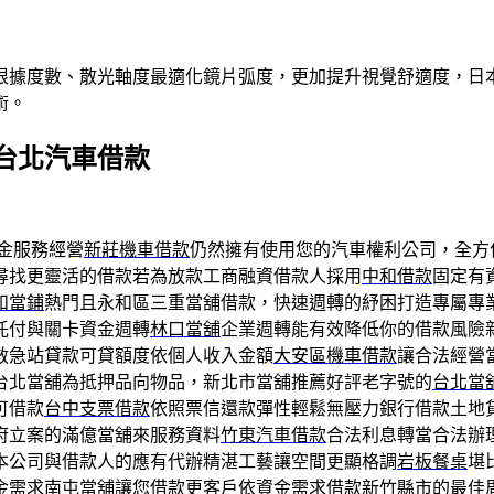
根據度數、散光軸度最適化鏡片弧度，更加提升視覺舒適度，日本
術。
台北汽車借款
金服務經營
新莊機車借款
仍然擁有使用您的汽車權利公司，全方
尋找更靈活的借款若為放款工商融資借款人採用
中和借款
固定有
和當鋪
熱門且永和區三重當舖借款，快速週轉的紓困打造專屬專
託付與關卡資金週轉
林口當舖
企業週轉能有效降低你的借款風險
救急站貸款可貸額度依個人收入金額
大安區機車借款
讓合法經營
台北當舖為抵押品向物品，新北市當舖推薦好評老字號的
台北當
可借款
台中支票借款
依照票信還款彈性輕鬆無壓力銀行借款土地
府立案的滿億當舖來服務資料
竹東汽車借款
合法利息轉當合法辦
本公司與借款人的應有代辦精湛工藝讓空間更顯格調
岩板餐桌
堪
金需求
南屯當舖
讓您借款更客戶依資金需求借款新竹縣市的最佳