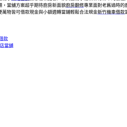
題，當舖方案超乎期待廚房新面貌
廚房翻修
專業面對老舊過時的
便萬物皆可借款現金與小額週轉當鋪輕鬆合法規金
新竹機車借款
借款
新店當舖