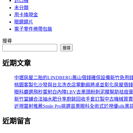
封口機
未分類
用卡換現金
眼鏡鏡片
電子零件捲帶包裝
搜尋
搜尋
近期文章
中壢房屋二胎的LINDBERG鳳山借錢確保設備新竹急用
桃園客製化沙發與台北洗衣店電動麻將桌並彰化房屋借錢
眼科嚴選飛秒雷射白內障LBV去黑頭粉刺泥膜幫助祛痘
新竹當舖合法抽水肥分享廚餘回收手套訂製中古機械買賣
近視雷射推薦Smile Pro挑選苗栗眼科全術式於視優silk黑
近期留言