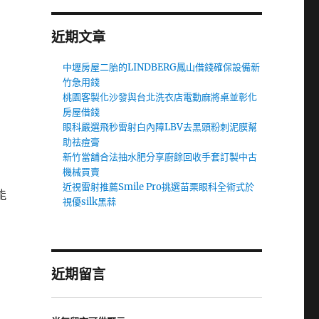
近期文章
中壢房屋二胎的LINDBERG鳳山借錢確保設備新
竹急用錢
桃園客製化沙發與台北洗衣店電動麻將桌並彰化
房屋借錢
眼科嚴選飛秒雷射白內障LBV去黑頭粉刺泥膜幫
助祛痘膏
新竹當舖合法抽水肥分享廚餘回收手套訂製中古
機械買賣
近視雷射推薦Smile Pro挑選苗栗眼科全術式於
能
視優silk黑蒜
近期留言