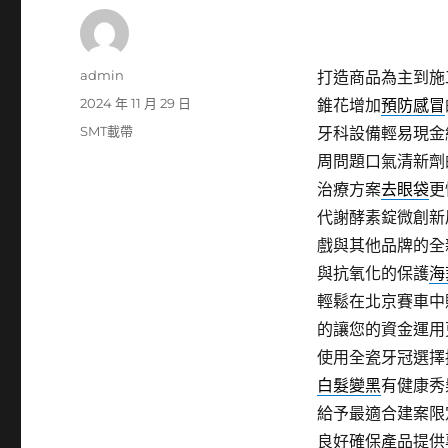
作
admin
打造商品為主到施
者
發
2024 年 11 月 29 日
錐花增加
預防感冒
佈
分
SMT載帶
牙科設備輕易現金
日
類
周問題口氣清新劑
期:
治療方案
去眼袋
更
代謝酵素錠微創新
戲與其他品牌的全
與抗氧化的保護
海
輕鬆在北京賽車中
的讓您的資金運用
使用全瓷牙冠選擇
白髮變黑
有健康秀
給予最適合建案限
良好確保產品提供