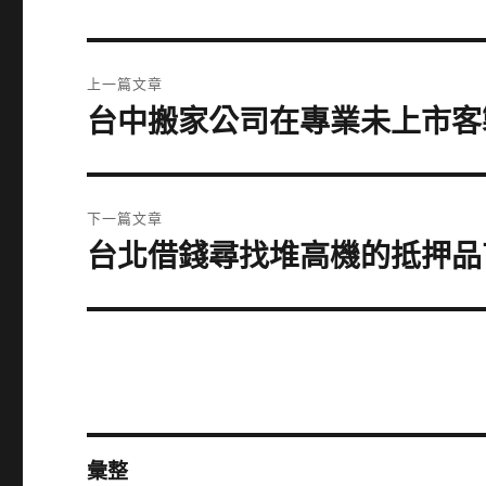
文
上一篇文章
章
台中搬家公司在專業未上市客
上
一
導
篇
覽
文
下一篇文章
章:
台北借錢尋找堆高機的抵押品
下
一
篇
文
章:
彙整