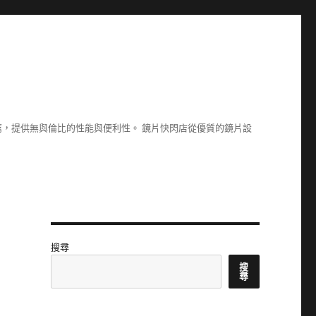
，提供無與倫比的性能與便利性。 鏡片快閃店從優質的鏡片設
搜尋
搜
尋