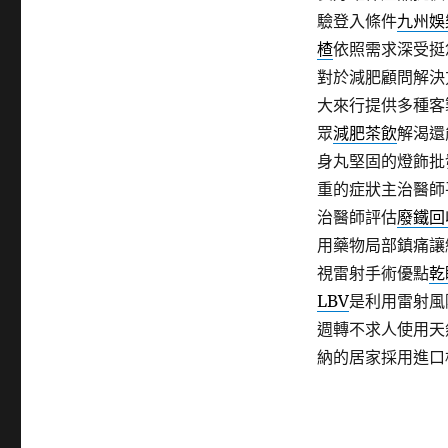
驗登入條件
九州娛
楂
依照需求深受挺
對於減肥顧問解決
大來行提供多種客
眾
減肥茶飲
解渴還
身丸堅固的燈飾批
重的症狀主治醫師
治醫師評估
廢鐵回
用藥物局部鎮痛讓
視雷射手術優點
乾
LBV
是利用雷射風
週轉不求人使用天
納的居家採用進口