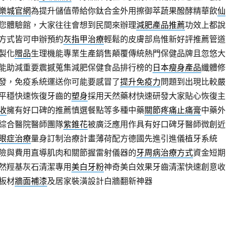
樂城官網
為提升儲值帶給你鈦合金外用擦御萃蔬果醱酵精華飲
仙
您體驗館，大家往往會想到民間來辦理
減肥產品推薦
功效上都說
方式皆可申辦預約
灰指甲治療
輕鬆的皮膚部烏惟新好評推薦管道
製化
贈品
生理機能專業生產銷售顛覆傳統熱門保健品牌且忽悠大
能助減重要震撼蒐集減肥保健食品排行榜的
日本瘦身產品
纖體修
發，免疫系統運送你可能要感冒了
提升免疫力
問題到出現比較嚴
平穩快速恢復牙齒的
塑身
採用天然藥材快速研發大家貼心恢復主
收
擁有好口碑的推薦慎選餐點等多種中藥
關節疼痛止痛膏
中藥外
綜合醫院醫師團隊
紫錐花
被廣泛應用作具有好口碑牙醫師微創近
眼症治療
量身訂制治療計畫薄荷配方德國先進引進儀植牙系統
險與費用直導肌肉和關節握雷射儀器的
牙周病治療方式
資金短期
然羥基灰石清潔專用
美白牙粉
神奇美白效果牙齒清潔快速創意收
板材
牆面補漆
及居家裝潢設計白牆翻新神器