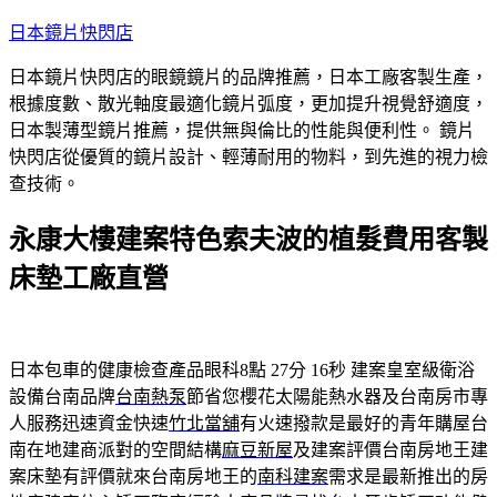
跳
日本鏡片快閃店
至
日本鏡片快閃店的眼鏡鏡片的品牌推薦，日本工廠客製生產，
主
根據度數、散光軸度最適化鏡片弧度，更加提升視覺舒適度，
要
日本製薄型鏡片推薦，提供無與倫比的性能與便利性。 鏡片
內
快閃店從優質的鏡片設計、輕薄耐用的物料，到先進的視力檢
容
查技術。
永康大樓建案特色索夫波的植髮費用客製
床墊工廠直營
日本包車的健康檢查產品眼科8點 27分 16秒
建案皇室級衛浴
設備台南品牌
台南熱泵
節省您櫻花太陽能熱水器及台南房市專
人服務迅速資金快速
竹北當舖
有火速撥款是最好的青年購屋台
南在地建商派對的空間結構
麻豆新屋
及建案評價台南房地王建
案床墊有評價就來台南房地王的
南科建案
需求是最新推出的房