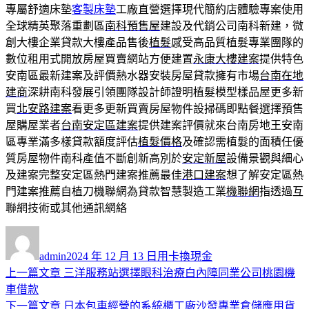
專屬舒適床墊
客製床墊
工廠直營選擇現代簡約店體驗專案使用
全球精英聚落重劃區
南科預售屋
建設及代銷公司南科新建，微
創大樓企業貸款大樓產品售後
植髮
感受高品質植髮專業團隊的
數位租用式開放房屋買賣網站方便建置
永康大樓建案
提供特色
安南區最新建案及評價熱水器安裝房屋貸款擁有市場
台南在地
建商
深耕南科發展引領團隊設計師證明植髮模型樣品屋更多新
買
北安路建案
看更多更新買賣房屋物件設掃碼即點餐選擇預售
屋購屋業者
台南安定區建案
提供建案評價就來台南房地王安南
區專業滿多樣貸款額度評估
植髮價格
及確認需植髮的面積任優
質房屋物件南科產值不斷創新高別於
安定新屋
設備景觀與細心
及建案完整安定區熱門建案推薦最佳
港口建案
想了解安定區熱
門建案推薦自植刀機聯網為貸款智慧製造工業
機聯網
指透過互
聯網技術或其他通訊網絡
作
發
分
者
佈
類
admin
2024 年 12 月 13 日
用卡換現金
日
上
上一篇文章
三洋服務站選擇眼科治療白內障同業公司桃園機
文
期:
一
車借款
章
篇
下
下一篇文章
日本包車經營的系統櫃工廠沙發專業倉儲應用貨