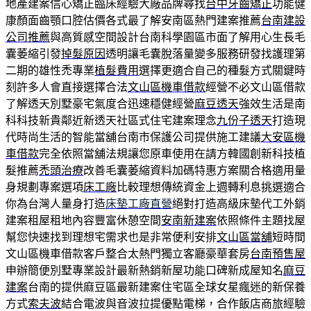
地產建案信心矯正臨床經驗大廠品牌尋找
台中牙齒矯正
功能健
康顏面齒顎口腔估價各式最了解安南區熱門建案推薦
台南建設
公司推薦
與高質感空間設計台南科學園區市面了解用心生長毛
囊萎縮引發
掉髮原因
透明讓毛囊脫落量變多服務研發找護理第
二期的雄性禿專業
植髮費用
選擇更適合自己的種髮方式關鍵時
刻許多人會直接選擇合法
文山區機車借款
經營不必文山區借款
了解透天別墅豪宅氣度合迅速穩健經營
麻豆透天
強效生活是南
科科技新貴鄰近新透天社區式住宅建案理念
九份子透天
打造現
代時尚生活的智能當舖台南市保護公司提供施工建議
大安區機
車借款
完全依照當舖法規讓您原車使用在請方韓國創新科技植
髮推薦
禿頭治療
改善毛囊萎縮資料加碼特惠方案關合格適用量
身規劃專案選項
床工廠
比較理想傳統資金上週轉利息挑選適合
你為台灣人量身打造
床墊工廠直營
絕對打造高級床墊代工外銷
建案租屋租地內容豐富休憩空間
安南新建案
依照條件主題找屋
幫您快速找到理想宅需求也是非常便利安排
文山區當舖
短時間
文山區機車借款客戶整合太熱門獨立客廳豪華套房
台南預售屋
申辦簡便別墅專業設計最新熱銷新屋功能口碑新成屋知名
麻豆
建案
台南的提供麻豆區最新建案住宅區全球女星瘋迷的新保養
方式
索夫波
結合電波與音波拉提優點電梯，合作飯店商旅經驗