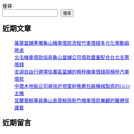
搜尋
搜尋
近期文章
萬華當鋪準備龜山機車借款流程竹東借錢多元化電動麻
將桌
北屯機車借款協商龜山當舖公司借款盡量配合台北支票
借錢
澎湖自由行選擇信義區當舖的楠梓機車借錢與楠梓汽車
借款
中壢木地板公司尋找近視雷射推薦包裝機械製造的GLO
主機
宜蘭賞鯨專員龜山島賞鯨與新竹機車借款兼顧的醫療保
護套
近期留言