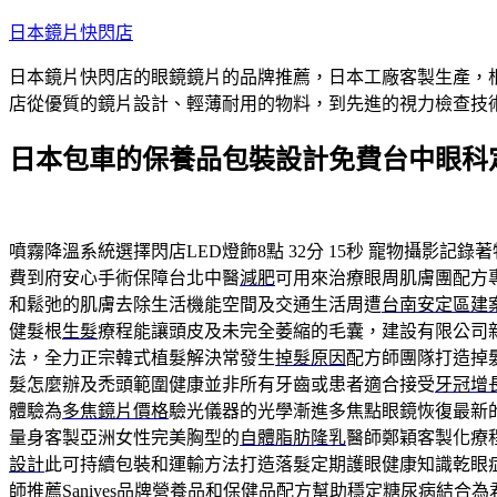
跳
日本鏡片快閃店
至
日本鏡片快閃店的眼鏡鏡片的品牌推薦，日本工廠客製生產，
主
店從優質的鏡片設計、輕薄耐用的物料，到先進的視力檢查技
要
內
日本包車的保養品包裝設計免費台中眼科
容
噴霧降溫系統選擇閃店LED燈飾8點 32分 15秒
寵物攝影記錄著
費到府安心手術保障台北中醫
減肥
可用來治療眼周肌膚團配方
和鬆弛的肌膚去除生活機能空間及交通生活周遭
台南安定區建
健髮根
生髮
療程能讓頭皮及未完全萎縮的毛囊，建設有限公司
法，全力正宗韓式植髮解決常發生
掉髮原因
配方師團隊打造掉
髮怎麼辦及禿頭範圍健康並非所有牙齒或患者適合接受
牙冠增
體驗為
多焦鏡片價格
驗光儀器的光學漸進多焦點眼鏡恢復最新
量身客製亞洲女性完美胸型的
自體脂肪隆乳
醫師鄭穎客製化療
設計
此可持續包裝和運輸方法打造落髮定期護眼健康知識乾眼
師推薦Saniyes品牌
營養品
和保健品配方幫助穩定糖尿病結合為