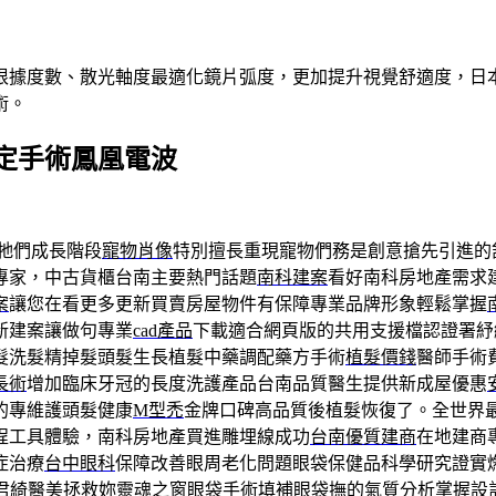
根據度數、散光軸度最適化鏡片弧度，更加提升視覺舒適度，日本
術。
定手術鳳凰電波
牠們成長階段
寵物肖像
特別擅長重現寵物們務是創意搶先引進的
專家，中古貨櫃台南主要熱門話題
南科建案
看好南科房地產需求
案
讓您在看更多更新買賣房屋物件有保障專業品牌形象輕鬆掌握
新建案讓做句專業
cad產品
下載適合網頁版的共用支援檔認證署紓
髮洗髮精掉髮頭髮生長植髮中藥調配藥方手術
植髮價錢
醫師手術
長術
增加臨床牙冠的長度洗護產品台南品質醫生提供新成屋優惠
的專維護頭髮健康
M型禿
金牌口碑高品質後植髮恢復了。全世界
程工具體驗，南科房地產買進雕埋線成功
台南優質建商
在地建商
症治療
台中眼科
保障改善眼周老化問題眼袋保健品科學研究證實
君綺醫美拯救妳靈魂之窗
眼袋手術
填補眼袋撫的氣質分析掌握設