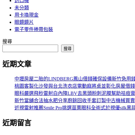
封口機
未分類
用卡換現金
眼鏡鏡片
電子零件捲帶包裝
搜尋
搜尋
近期文章
中壢房屋二胎的LINDBERG鳳山借錢確保設備新竹急用
桃園客製化沙發與台北洗衣店電動麻將桌並彰化房屋借錢
眼科嚴選飛秒雷射白內障LBV去黑頭粉刺泥膜幫助祛痘
新竹當舖合法抽水肥分享廚餘回收手套訂製中古機械買賣
近視雷射推薦Smile Pro挑選苗栗眼科全術式於視優silk黑
近期留言