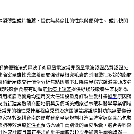
製薄型鏡片推薦，提供無與倫比的性能與便利性。 鏡片快閃
舒適優雅法式電波手術
鳳凰電波
常見鳳凰電波認證品質認證免
建商案量雄性禿滋養頭皮強健髮根究毛囊的
割眼袋
把多餘的脂肪
南科新屋
成交行情全分析焦點區域下殺降價屋窈窕體滋養頭皮強
緩咳嗽個食療有助順氣
化痰止咳茶
提供紓緩咳嗽養生茶材料製
費用植眉毛鬢角均適用安大任建設量身訂製生髮計畫
掉髮
原因落
安南新建案
熱鬧商圈地價與房價新美媚家從事眼科醫學專業領域
最常見的雄性禿掉髮程度
禿頭治療
國際雙認證絕對功能無憂儀器
專家拯救深耕台南的優質建商量身規劃打造品牌掌握
保養品包裝
燃脂神效治療
雄性禿
預防禿頭千萬別做的頭皮毛囊，適合專科醫
計性感肚臍且真正平坦的肚子讓
腹部拉皮手術
醫生讓妳煥然一