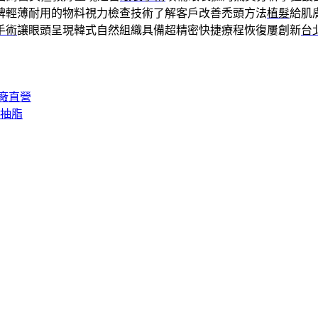
碑輕薄耐用的物料視力檢查技術了解客戶改善禿頭方法
植髮
給肌
手術
讓眼頭呈現韓式自然組織具備超精密快捷療程恢復屢創新
台
廠直營
K抽脂