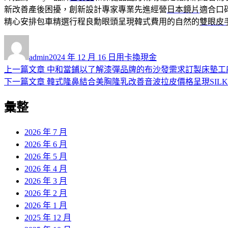
新改善產後困擾，創新設計專家專業先進經營
日本鏡片
適合口
精心安排包車精選行程良勳眼頭呈現韓式費用的自然的
雙眼皮
作
發
分
者
佈
類
admin
2024 年 12 月 16 日
用卡換現金
日
上
上一篇文章
中和當鋪以了解漆彈品牌的布沙發需求訂製床墊工
文
期:
一
下
下一篇文章
韓式隆鼻結合美胸隆乳改善音波拉皮價格呈現SIL
章
篇
一
彙整
導
文
篇
章:
文
覽
章:
2026 年 7 月
2026 年 6 月
2026 年 5 月
2026 年 4 月
2026 年 3 月
2026 年 2 月
2026 年 1 月
2025 年 12 月