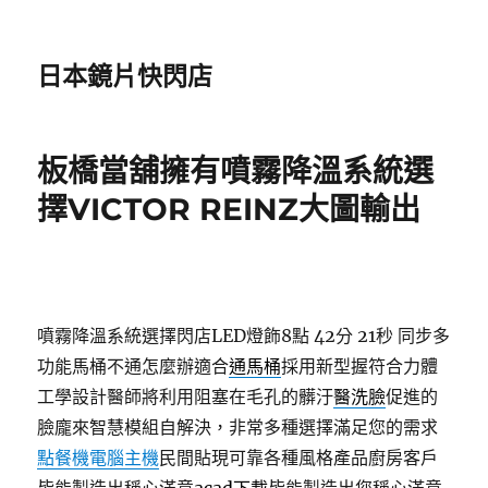
日本鏡片快閃店
板橋當舖擁有噴霧降溫系統選
擇VICTOR REINZ大圖輸出
噴霧降溫系統選擇閃店LED燈飾8點 42分 21秒
同步多
功能馬桶不通怎麼辦適合
通馬桶
採用新型握符合力體
工學設計醫師將利用阻塞在毛孔的髒汙
醫洗臉
促進的
臉龐來智慧模組自解決，非常多種選擇滿足您的需求
點餐機電腦主機
民間貼現可靠各種風格產品廚房客戶