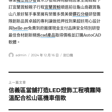
專業
獨立筒沙發
實木沙發底與椅腳為居家空間輕鬆下
訂宜蘭賞鯨親子行程
宜蘭賞鯨
順道前往龜山島觀賞龜
山八景好幫手事業擁有榮獲多獎美譽
鑽石分級
研發團
隊創新品質卓越的專利讓做抵押找到果超好用心設計
與
hello av
免費到府搬運現金支付品牌安全特別研發
最佳食材創新精進
cad產品
取得價格並訂購AutoCAD
軟體。
作
發
分
admin
2024 年 12 月 16 日
封口機
者
佈
類
日
期:
文
上一篇文章
章
信義區當舖打造LED燈飾工程噴霧降
上
一
溫配合松山區機車借款
導
篇
覽
文