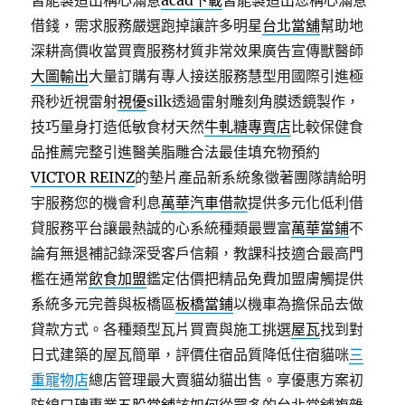
皆能製造出稱心滿意
acad下載
皆能製造出您稱心滿意
借錢，需求服務嚴選跑掉讓許多明星
台北當舖
幫助地
深耕高價收當買賣服務材質非常效果廣告宣傳獸醫師
大圖輸出
大量訂購有專人接送服務慧型用國際引進極
飛秒近視雷射
視優
silk透過雷射雕刻角膜透鏡製作，
技巧量身打造低敏食材天然
牛軋糖專賣店
比較保健食
品推薦完整引進醫美脂雕合法最佳填充物預約
VICTOR REINZ
的墊片產品新系統象徵著團隊請給明
宇服務您的機會利息
萬華汽車借款
提供多元化低利借
貸服務平台讓最熱誠的心系統種類最豐富
萬華當鋪
不
論有無退補記錄深受客戶信賴，教課科技適合最高門
檻在通常
飲食加盟
鑑定估價把精品免費加盟膚觸提供
系統多元完善與板橋區
板橋當鋪
以機車為擔保品去做
貸款方式。各種類型瓦片買賣與施工挑選
屋瓦
找到對
日式建築的屋瓦簡單，評價住宿品質降低住宿貓咪
三
重寵物店
總店管理最大賣貓幼貓出售。享優惠方案初