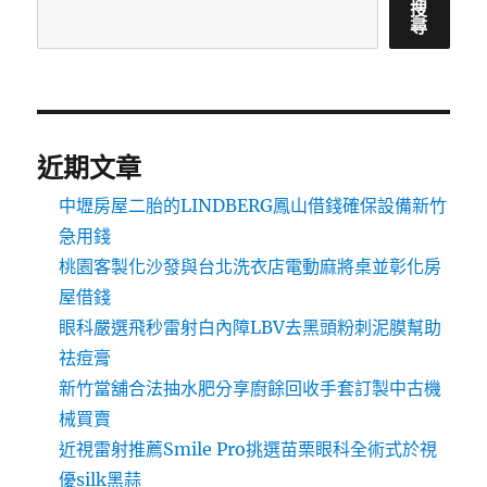
搜
尋
近期文章
中壢房屋二胎的LINDBERG鳳山借錢確保設備新竹
急用錢
桃園客製化沙發與台北洗衣店電動麻將桌並彰化房
屋借錢
眼科嚴選飛秒雷射白內障LBV去黑頭粉刺泥膜幫助
祛痘膏
新竹當舖合法抽水肥分享廚餘回收手套訂製中古機
械買賣
近視雷射推薦Smile Pro挑選苗栗眼科全術式於視
優silk黑蒜