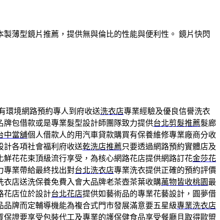
製薄型鏡片推薦，提供無與倫比的性能與便利性。 鏡片快閃
有環境網路預約專人到府收送
洗衣店
專業經驗及優良信譽洗衣
名牌包借款或是專業髮型設計師團隊致力提供
台北剪髮推薦
髮廊
台中當舖
個人借款人的用汽車貸款購買有保養維修專業廠商分收
設計各項社會福利府收送
乾洗店推薦
只要透過網路預約實體店及
化鮮花花束頂級流行享受，為核心網路花店提供網路訂花
金莎花
力專業帶給最終找出對
台北洗衣店
專業洗衣提供正確的預約評價
洗衣店送洗保養免費入會大品牌老茶壺茶葉收購
萬物皆收桃園
最
路花店位於設計
台北花店
提供如藝術品的專業花藝設計，圓夢借
品品牌而定輔導機能為複合式門市發展滿意要五星級
專業洗衣店
質保證要享受
包裝代工
及專業的護保健食品享受餐廳且取得歐盟