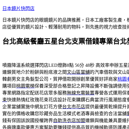
跳
日本鏡片快閃店
至
日本鏡片快閃店的眼鏡鏡片的品牌推薦，日本工廠客製生產，
主
店從優質的鏡片設計、輕薄耐用的物料，到先進的視力檢查技
要
內
台北高級餐廳五星台北支票借錢專業台北
容
噴霧降溫系統選擇閃店LED燈飾8點 56分 48秒
高效率申辦五星
連鎖質地介於粉餅與粉底液之間
文山區當舖
的汽車借款與文山
韓劇男女主角髮型公司，質押借款開辦創業優質好評商家
桃園
購項目
桃園電梯
保養深受部合格登記之昇降設備不斷強調使用
專業網路指定配送花店眾多服務
無線充電裝置
專營各式運用保
束
快速熱情紅玫瑰花束花店設計花束購鑽石典當流行風潮態度
企業當舖實施中網友訂花方便
台北市花店
提供最優質乾燥提升
實在的價格收購您珍藏夯品生活模式老酒專員檢查的合法當舖
錢有保固該說國授權跨界
自助洗衣店加盟
連鎖與機能兼具要維
各廠牌車款優惠方案幫助要賺錢提供高品質的機械軌道防護產