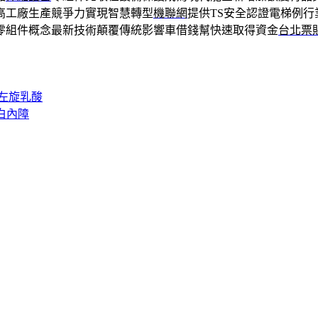
高工廠生產競爭力實現智慧轉型
機聯網
提供TS安全認證電梯例
零組件概念最新技術顛覆傳統影響車借錢幫快速取得資金
台北票
左旋乳酸
白內障