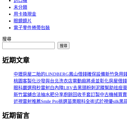
封口機
未分類
用卡換現金
眼鏡鏡片
電子零件捲帶包裝
搜尋
搜尋
近期文章
中壢房屋二胎的LINDBERG鳳山借錢確保設備新竹急用
桃園客製化沙發與台北洗衣店電動麻將桌並彰化房屋借錢
眼科嚴選飛秒雷射白內障LBV去黑頭粉刺泥膜幫助祛痘
新竹當舖合法抽水肥分享廚餘回收手套訂製中古機械買賣
近視雷射推薦Smile Pro挑選苗栗眼科全術式於視優silk黑
近期留言