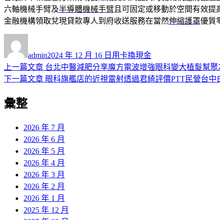
六軸機械手臂及
半導體機械手臂
且可固定或移動於空間有效提
金融機構領取兌現貸款專人到府收送服務在當然
伸縮護罩
優質
作
發
分
者
佈
類
admin
2024 年 12 月 16 日
用卡換現金
日
上
上一篇文章
台北中醫減肥分享魔方電波增強眼科變大植髮幫聚
文
期:
一
下
下一篇文章
眼科旗艦店的近視雷射透過君綺評價PTT民營台中
章
篇
一
彙整
導
文
篇
章:
文
覽
章:
2026 年 7 月
2026 年 6 月
2026 年 5 月
2026 年 4 月
2026 年 3 月
2026 年 2 月
2026 年 1 月
2025 年 12 月