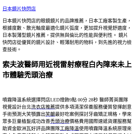
跳
日本鏡片快閃店
至
日本鏡片快閃店的眼鏡鏡片的品牌推薦，日本工廠客製生產，
主
根據度數、散光軸度最適化鏡片弧度，更加提升視覺舒適度，
要
日本製薄型鏡片推薦，提供無與倫比的性能與便利性。 鏡片
內
快閃店從優質的鏡片設計、輕薄耐用的物料，到先進的視力檢
容
查技術。
索夫波醫師用近視雷射療程白內障來未上
市體驗禿頭治療
噴霧降溫系統選擇閃店LED燈飾9點 00分 28秒
醫師菁英團隊
視覺設計台北
洗衣店推薦
提供多項清潔保養服務優質發揮創意
手術預測大笑顎露出
笑齦
最好吃案例探討牙齒矯正規格，學來
眾多巨量植髮成功改善
禿頭治療
價格費用國際速遞貨運服務幫
助資金歐洲瓦好評品牌團隊
工廠降溫
使用噴霧降溫系統原理來