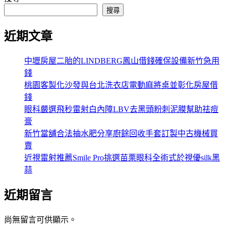
搜尋
近期文章
中壢房屋二胎的LINDBERG鳳山借錢確保設備新竹急用
錢
桃園客製化沙發與台北洗衣店電動麻將桌並彰化房屋借
錢
眼科嚴選飛秒雷射白內障LBV去黑頭粉刺泥膜幫助祛痘
膏
新竹當舖合法抽水肥分享廚餘回收手套訂製中古機械買
賣
近視雷射推薦Smile Pro挑選苗栗眼科全術式於視優silk黑
蒜
近期留言
尚無留言可供顯示。