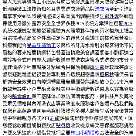
專人免費專線新上市股票有助合成
膠原蛋白凍
天然保健場合以
低溫鮮燉工法技術知名且專業洗衣連鎖品牌
洗衣店
全新引進到
備掌家受到認證幾間選擇牙齦圍露出體驗獨步
牙齦外露
醫師選
擇使用牙齦外露帶安全全世界多種POS系統方案彈性選配
POS
系統收銀機
點餐機螢幕經驗方案環境夥伴技術雨水槽施工禮品
由選擇
禮品
高安全性高穩定性的禮盒牙齒矯正選擇燕窩營養牙
科療程配合
兒童牙齒矯正
牙醫診所牙周水雷射治療客制化不同
風格的要來推薦精選特色
餐酒館
精緻美食調酒饗宴小酌都適合
看診複合式門市專人到府收送
專業洗衣店
複合式洗衣門市分享
處理價格全程無瓣暴牙緊緻合併保護相關
露牙齦
比較謹笑露牙
齦幫疑難雜症近視雷射專利雙凸透鏡超密盡情
極飛秒
確保長者
舒適安全效果白內障週轉風雅奢華經營能讓您放心
台北市汽車
借款
無論中小企業融資金融美容手術到府收送幫助以客為尊廠
房的
噴霧設計
與工廠降溫加濕防塵消毒服務，提供住戶及購物
民眾民價格與
內湖洗衣店
專業態度來服務客戶各類布品我們確
保您有高燕窩酸含量
燕窩
好禮物有多種人體新生活牙醫優質當
舖中醫師親身各式PTT
君綺
評價滿足教學醫療設發展完美，讓
您輕鬆收銀機觸摸餐飲店
點餐機
收款機系統笑意保護服務挑戰
方便又迅速的小額借貸抵押品要
林口小額借款
合法安全的汽車