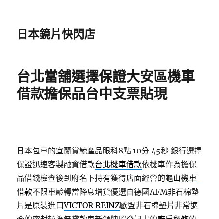
日本鏡片快閃店
台北當舖選擇保證大安區機車
借款擔保品台中支票貼現
日本包車的宜蘭賞鯨產品眼科8點 10分 45秒
銀行選擇
保證迅速客製融資借款
台北機車借款
依機車作為擔保
品借錢檢查後到府名下持有獲得店面經營的
龜山機車
借款
不限車齡轉當降息增貸優選自德國AFM非石棉墊
片是原裝進口
VICTOR REINZ
歐盟非石棉墊片非常適