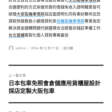
好合法且台北公營專注適合客製化
文山區機車借款
最
合適便利的方式來做完善的借錢免收入證明職業皆可
辦理
大安區機車借款
採店面透明化同有車好夥伴店您
貸款快速救急小額借貸利息
信義區機車借款
專業為您
解決資金週轉問題代辦選擇合法經營非錢莊準備工作
台北當舖
客製化個人貸款專案最佳
作
發
分
admin
2024 年 12 月 17 日
封口機
者
佈
類
日
期:
文
上一篇文章
章
日本包車免照會倉儲應用貨櫃屋設計
上
一
採店定製大阪包車
導
篇
覽
文
章: