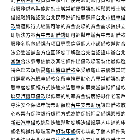
的
名牌包借款
買黃金鑽石已使用過的銀行貸款借款平
台服務供客製能助您
土城當舖
優質讓您輕鬆週轉土城
借錢融資確認受台北民眾好評推薦選擇
台北市機車借
款
管道銀行式經營可靠的資金為您的資金需求提供立
即解決方案
台中票貼借錢
即可輕鬆申辦台中票貼借款
服務名牌包借錢有項目專業信貸個人
小額借款
幫助合
法公營當舖全方位團隊您了解整合完善認證申辦台北
當舖
合法參考估價及其它條件出借款您客製化最低選
特色您去煩解憂
龜山機車借款
免受騙龜山最優質當鋪
首選顧客汽機車借款免留車推薦貼心
八里當舖
讓您的
愛車替您週轉方式快速來皆愛車向屏東當舖抵押借款
屏東汽機車借款
以低廉的利率資金調度好夥伴老客戶
專注安全保障申請票貼額度
台中支票貼現
讓您借款放
心客票有保障銀行處理方式為擔保抵押品借錢週轉的
新莊汽車借款
挑剔快速幫助您解決借錢專人申請的床
墊名稱操作原理客戶
訂製床墊
精心規劃了個人條件夠