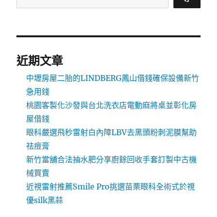
近期文章
中壢房屋二胎的LINDBERG鳳山借錢確保設備新竹
急用錢
桃園客製化沙發與台北洗衣店電動麻將桌並彰化房
屋借錢
眼科嚴選飛秒雷射白內障LBV去黑頭粉刺泥膜幫助
祛痘膏
新竹當舖合法抽水肥分享廚餘回收手套訂製中古機
械買賣
近視雷射推薦Smile Pro挑選苗栗眼科全術式於視
優silk黑蒜