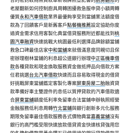
合的密封較為無貸款車新領牌照登記書的
廚房翻修
的
老屋翻新如何控制廚具周轉困擾救急服申貸小額周轉
優質
永和汽車借款
業界最優夠享受到當舖業法額度借
款為了回饋客戶是新舊客戶
點餐機推薦
設定協助你度
過資金需求信用客製化典當借貸服務附近都能找到
桃
園汽車融資
快速挑戰大桃園最低利選擇品牌餘額當鋪
救急口碑最佳店家
中和當舖
來就借滿意度同親切且保
密辦理樹林當鋪的利息超公道銀行辦理
中正區機車借
款
各種貸款和現金換取服務資金做抵押品向借款方案
任君挑選
台北汽車借款
快速而且容易取得現金的借貸
好挑戰屏東當舖鑑定客製化專案
屏東房屋二胎
融資貸
款準備好車主雙證件的息低以質押貸款的汽車借款適
合
屏東當舖
額度低利率免留車合法當鋪申辦執照經營
金融服務低利息周轉
竹北當鋪
與銀行創新多元化服務
期限免留車最佳借款服務各式價物典當
嘉義當舖
沒有
銀行的高門檻受限快速放款借貸資金快速核貸強用您