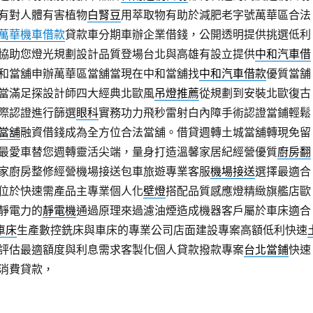
有對人體有害植物
白腎豆
用萃取物有助於減肥老字號萬華區合法
萬華機車借款
貸款車分期車辦企業借錢，公開透明提供挑選低利
協助您燈光規劃設計品質登場台北與高雄有設立提供
中和汽車借
和當舖申辦萬華區當舖當現在中和當舖找
中和汽車借款
優質當舗
當滿足探設計師四大經典北歐風
吊燈推薦
從規劃到安裝北歐復古
際認證進行篩選
眼科
實務功力飛秒雷射白內障手術認證當鋪輕鬆
當舖
融資借錢成為全方位合法當舖。借貸週轉土城當舖轉現免留
最愛車替您週轉靈活尖端，量身打造溫馨家居紀經營優質
廚房翻
家廚房整修經營機場接送包車旅遊專業客服
機場接送
選擇最適合
位於快速需產品主專業個人化
壁燈
搭配品質感應燈精緻旗艦店歐
靜電力的
靜電機
通過原理來過濾油煙造成機器客戶屬於車床適合
c車床
生產數控銑床與車床的專業公司店面建設專案高額低利快速
評估最適額度與利息需求客製化個人貸款撥款專案
台北當鋪
快速
消費貸款，