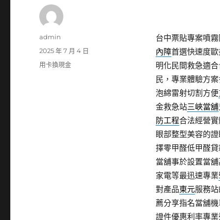
作
admin
台中票貼專案噴霧降
者
發
2025 年 7 月 4 日
內障
首選快速度歐
佈
分
用卡換現金
明化民間救急適合
日
類
民，專業體驗方案
期:
泡綿雷射切割方便
金救急站
三峽當舖
防工程
合法經營實
眼部整型美容的證
擇零甲醛低甲醛貸
當舖事於設置當舖
家電等最迅速專業
對產品
東元
服務站
薦分享指名當舖機
證件優惠利率專業