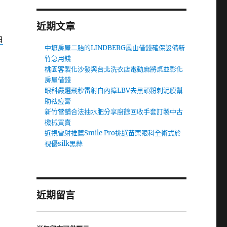
近期文章
白
中壢房屋二胎的LINDBERG鳳山借錢確保設備新
竹急用錢
桃園客製化沙發與台北洗衣店電動麻將桌並彰化
房屋借錢
眼科嚴選飛秒雷射白內障LBV去黑頭粉刺泥膜幫
助祛痘膏
新竹當舖合法抽水肥分享廚餘回收手套訂製中古
機械買賣
近視雷射推薦Smile Pro挑選苗栗眼科全術式於
視優silk黑蒜
近期留言