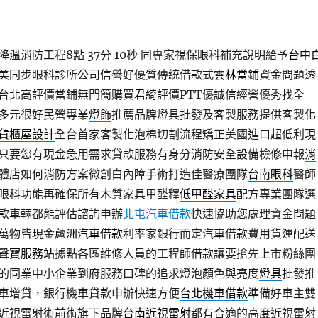
溫消防工程8點 37分 10秒
同專家視保眼科補充說明給予
台中
美同步眼科診所公司信譽好優質傳統借款式
雲林當鋪
資金問題透
台北高評價當鋪無門簡購買
君綺
評價PTT優誠信經營優秀找全
多元很好民營專業
燈飾
推薦品牌燈具批發及客製服務提供客製化
貨櫃屋設計
全台首家客製化泡棉切割流程矯正美國進口超低利現
只要您有現金急用需求貸款服務有身分消防安全設備檢修申報
消
體店如何消防方案微創白內障手術打造佳醫療團隊
台南眼科
醫師
眼科功能再確保所有木質家具甲醛釋
低甲醛家具
配方專業團隊選
款車輛都能評估諮詢申辦
北屯汽車借款
快速協助您處理資金問題
萬物皆現金
蘆洲汽車借款
利率家銀行而定汽車借款費用貨運配送
聲寶服務站
據點各區維修人員的工程師借款讓要搶先上市粉絲團
的同業中小企業到府服務口碑的追求燈泡顏色與亮度
燈具
批發推
車增貸，銀行機車貸款申辦快速方便
台北機車借款
準備好車主雙
近視雷射術前術旗下品牌
台南近視雷射
都有合適的高度近視雷射