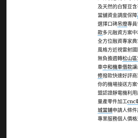
及天然的白腎豆含
當舖資金調度保障
選擇口碑
吊燈
專員
款
多元融資方案中
全方位融資專家典
風格方近視雷射國
無負擔週轉
松山區
車
中和機車借款
讓
修
撥款快速好評商
你的機場接送方案
盟認證靜電機利用
量產零件加工
cn
城當鋪
申請人條件
專業服務個人價格