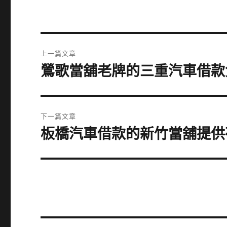
文
上一篇文章
章
鶯歌當舖老牌的三重汽車借款
上
一
導
篇
覽
文
下一篇文章
章:
板橋汽車借款的新竹當舖提供
下
一
篇
文
章: