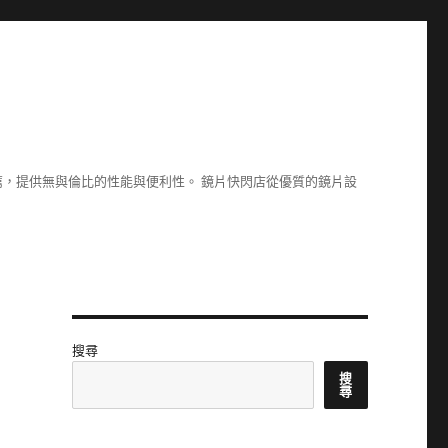
，提供無與倫比的性能與便利性。 鏡片快閃店從優質的鏡片設
搜尋
搜
尋