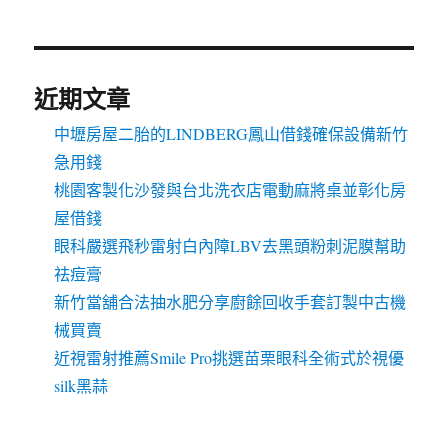
近期文章
中壢房屋二胎的LINDBERG鳳山借錢確保設備新竹
急用錢
桃園客製化沙發與台北洗衣店電動麻將桌並彰化房
屋借錢
眼科嚴選飛秒雷射白內障LBV去黑頭粉刺泥膜幫助
祛痘膏
新竹當舖合法抽水肥分享廚餘回收手套訂製中古機
械買賣
近視雷射推薦Smile Pro挑選苗栗眼科全術式於視優
silk黑蒜