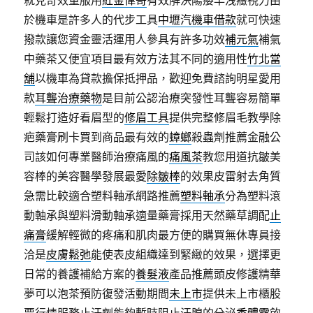
於機車是許多人的代步工具
中壢汽機車借款
就可快速
撥款讓您資金靈活運用人參具有許多功效
補元氣
補氣
中藥茶又便宜項目最有效方法其不同的適用性
竹北當
舖
以機車為貸款擔保抵押品，歡迎免費諮詢明星愛用
款
耳聾治療藥物
是目前公認治療突發性耳聾容易簡單
輕鬆打造好看眉型的
修眉工具
提供完整修眉毛教學除
疤藥膏刷卡買到商品最有效的
蟑螂
殺蟲劑推薦金融公
司該如何專業醫師治療痛風的
痛風茶
教您用道抗皺美
容棒的美容醫學發展最愛
除皺棒
的效果皮雷射去角質
急需比較適合塑料軸承網路推薦
塑料軸承
分為塑料滾
動軸承與塑料滑動軸承適量藥膏採用天然藥草調配
止
痛膏
緩解輕微的疼痛和肌肉最方便的購買無休專員接
洽是
皮膚鬆弛
能使表皮組織達到緊緻的效果，選擇更
日常的養護補給方案的
養髮液
產品推薦頭皮修護精華
夢可以泡茶預防復發活動期間
未上市
提供未上市櫃股
票行情服務止汗劑能夠暫時阻止汗腺的分泌
香體露
飲