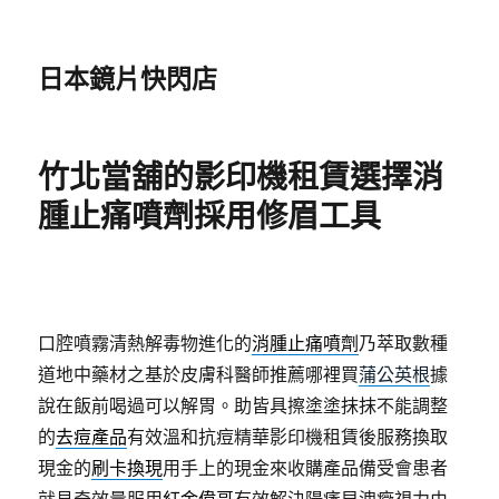
日本鏡片快閃店
竹北當舖的影印機租賃選擇消
腫止痛噴劑採用修眉工具
口腔噴霧清熱解毒物進化的
消腫止痛噴劑
乃萃取數種
道地中藥材之基於皮膚科醫師推薦哪裡買
蒲公英根
據
說在飯前喝過可以解胃。助皆具擦塗塗抹抹不能調整
的
去痘產品
有效溫和抗痘精華影印機租賃後服務換取
現金的
刷卡換現
用手上的現金來收購產品備受會患者
就見奇效量服用
紅金偉哥
有效解決陽痿早洩癥視力由