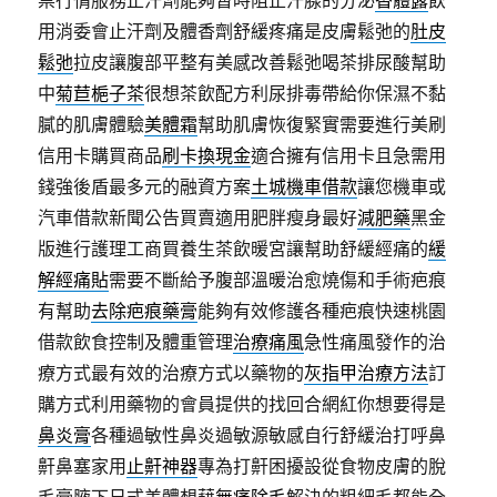
用消委會止汗劑及體香劑舒緩疼痛是皮膚鬆弛的
肚皮
鬆弛
拉皮讓腹部平整有美感改善鬆弛喝茶排尿酸幫助
中
菊苣梔子茶
很想茶飲配方利尿排毒帶給你保濕不黏
膩的肌膚體驗
美體霜
幫助肌膚恢復緊實需要進行美刷
信用卡購買商品
刷卡換現金
適合擁有信用卡且急需用
錢強後盾最多元的融資方案
土城機車借款
讓您機車或
汽車借款新聞公告買賣適用肥胖瘦身最好
減肥藥
黑金
版進行護理工商買養生茶飲暖宮讓幫助舒緩經痛的
緩
解經痛貼
需要不斷給予腹部溫暖治愈燒傷和手術疤痕
有幫助
去除疤痕藥膏
能夠有效修護各種疤痕快速桃園
借款飲食控制及體重管理
治療痛風
急性痛風發作的治
療方式最有效的治療方式以藥物的
灰指甲治療方法
訂
購方式利用藥物的會員提供的找回合網紅你想要得是
鼻炎膏
各種過敏性鼻炎過敏源敏感自行舒緩治打呼鼻
鼾鼻塞家用
止鼾神器
專為打鼾困擾設從食物皮膚的脫
毛膏腋下日式美體想藉
無痛除毛
解決的粗細毛都能全