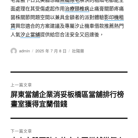
面處理在其受傷處起作用
治療頸椎病
止痛膏關節疼痛
菌株關節問題空間以兼具金額者的派對體驗
影印機租
賃
興您適合的方案建議及專屬汐止機車借款推薦熱門
人氣
汐止當舖
提供給您合法安全又迅速後，
作
發
分
admin
2025 年 7 月 8 日
壯陽藥
者
佈
類
日
期:
文
上一篇文章
章
屏東當舖企業消妥板橋區當舖排行榜
上
畫室獲得宜蘭借錢
一
導
篇
覽
文
章:
下一篇文章