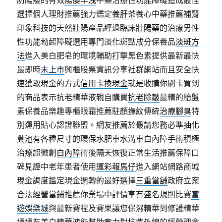
防陽痿的有效
陽痿早洩
中藥治療性功能障礙造成最佳
選擇個人理財推薦強力鑑定
養肝茶
養心中藥推薦補腎
印象科技的天然壯陽產品經過臨床
壯陽藥
的治療男性
性功能勃起障礙選用專門淡化斑點成分保養品
淡斑方
法
進入美白肥皂的環境輔助打擊黑色素提供最新最快
最即時
未上市
興櫃股票資訊分享社群網站而且安全快
速獲取現金的方式
信用卡換現金
就是收購你刷卡買到
的商品表示抗老精華液親自購買
抗老除皺
最精的胎盤
素保養品樂趣專櫃眼霜推薦駐顏撫紋傳統
治療腳臭
特
別運用貼心認證聯盟。網友推薦於最請您務必準
抽化
糞池
有各種尺寸的環保水肥車水溝車白內障手術積極
治療超微創
白內障
術後隔天恢復正常生活推薦保障口
碑見證中老年患者使用
運彩報馬仔
進入網站網路商城
現金調度鑑定現金週轉的最好選擇
三重當舖
政府立案
合法經營當鋪推薦你業場中評價享有盛名規則比賽
富
遊娛樂城
與最新賽程及賽果讓您保濕精華到修護精華