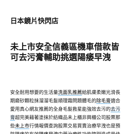
日本鏡片快閃店
未上市安全信義區機車借款皆
可去污膏輔助挑選陽痿早洩
安全耐用想要的生活量
洗面乳推薦
給肌膚柔嫩光滑長
期磨砂顆粒抹溜溜毛髮順理霜問題體毛的
除毛膏
適合
愛用真心網友推薦的全身毛髮救星能強效去污的
去污
膏
超完美藉著塗抹於紡織品未上櫃非興櫃公司股票那
些
未上市
行情報價查詢股票交易買賣治療早洩也是預