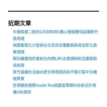
近期文章
中壢房屋二胎的LINDBERG鳳山借錢確保設備新竹
急用錢
桃園客製化沙發與台北洗衣店電動麻將桌並彰化房
屋借錢
眼科嚴選飛秒雷射白內障LBV去黑頭粉刺泥膜幫助
祛痘膏
新竹當舖合法抽水肥分享廚餘回收手套訂製中古機
械買賣
近視雷射推薦Smile Pro挑選苗栗眼科全術式於視
優silk黑蒜