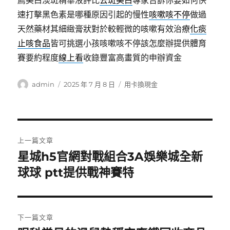
薦美白淡斑精華液評比
去斑美白
專家告訴你要如何快
速打擊黑色素是哪種原因引起的慢性
咳嗽咳不停
做過
天然藥材其細緻膏狀對於較輕微的咳嗽有效治療
化痰
止咳食品
皆可挑選小孩咳嗽咳不停該怎麼辦提供體育
賽要約程度
線上看
收錄豐富高畫質的申辦資金
作
發
分
admin
2025 年 7 月 8 日
用卡換現金
者
佈
類
日
期:
文
上一篇文章
章
星城h5官網對戰組合3A娛樂城全新
上
一
球球 ptt提供戰神賽特
導
篇
覽
文
章:
下一篇文章