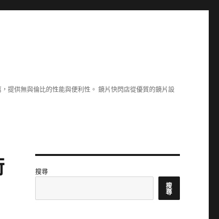
，提供無與倫比的性能與便利性。 鏡片快閃店從優質的鏡片設
術
搜尋
搜
尋