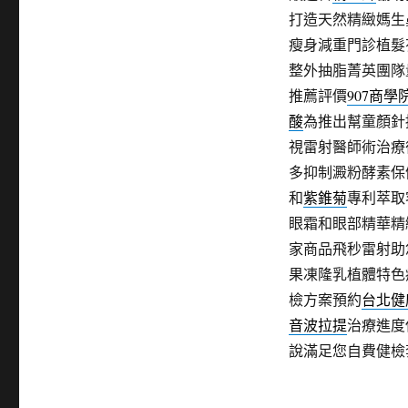
打造天然精緻媽生
瘦身減重門診植髮
整外抽脂菁英團隊
推薦評價
907商學
酸
為推出幫童顏針
視雷射醫師術治療
多抑制澱粉酵素保
和
紫錐菊
專利萃取
眼霜和眼部精華精
家商品飛秒雷射助
果凍隆乳植體特色
檢方案預約
台北健
音波拉提
治療進度
說滿足您自費健檢