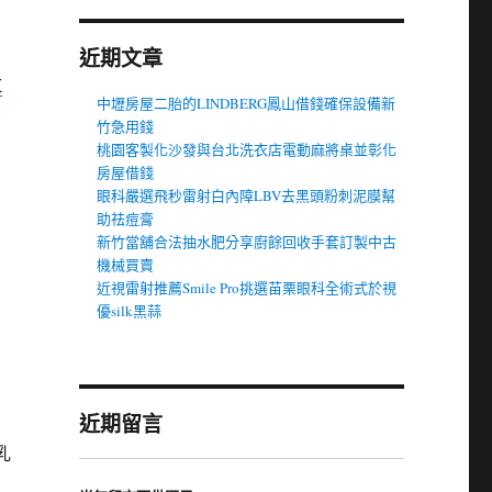
近期文章
拉
中壢房屋二胎的LINDBERG鳳山借錢確保設備新
竹急用錢
桃園客製化沙發與台北洗衣店電動麻將桌並彰化
房屋借錢
眼科嚴選飛秒雷射白內障LBV去黑頭粉刺泥膜幫
助祛痘膏
新竹當舖合法抽水肥分享廚餘回收手套訂製中古
機械買賣
近視雷射推薦Smile Pro挑選苗栗眼科全術式於視
優silk黑蒜
近期留言
乳