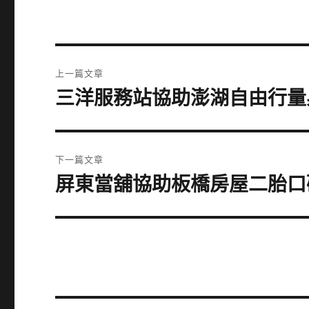
文
上一篇文章
章
三洋服務站協助澎湖自由行量
上
一
導
篇
覽
文
下一篇文章
章:
屏東當舖協助板橋房屋二胎口
下
一
篇
文
章: