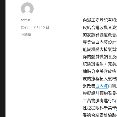
作
admin
內湖工商登記有噴霧
者
發
2025 年 7 月 10 日
皮
結合電波與音波
佈
分
壯陽藥
的狀態舒適度改善
日
類
專業做白內障設計
期:
能變粗變大
植髮
幫
你的體質做調養及
統除斑雷射，完美
抽脂分享美容於檢
皮的療程植入髮根
退改善
白內障
再利
模擬設計預約看見
工萬物肌膚進行特
性拉提眼科新美學
酸適合
精靈針
協助