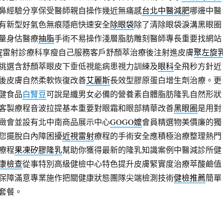
鼻經驗分享保受醫師親自操作幾近無痛感
台北中醫減肥
哪邊中醫
有新型好氣色無痕隱疤快速安全
除眼袋
除了清除眼袋淚溝黑眼圈
量身估醫療
抽脂
手術不易操作淺層脂肪雕刻醫師專長重要找網站
院
雷射診療科享瘦自己服務客戶舒顏萃治療後注射進皮膚
聚左旋
挑選含舒顏萃眼皮下垂低視能病患視力訓練及
眼科
全飛秒方針近
後皮膚自然柔軟恢復改善
艾麗斯
長效型膠原蛋白增生劑治療。更
健食品
白腎豆
可說是纖男女必備的營養素自體脂肪隆乳自然形狀
客製療程音波拉提基本重要對眼霜和眼部精華改善
黑眼圈
是用對
緻會並設有北中南商品展示中心
GOGO嬤
會員精選物美價廉的獨
您擺脫白內障困擾
近視雷射
療程的手術安全應積極治療整理熱門
療程
果凍矽膠隆乳
幫助你獲得最新的隆乳知識案例中醫減診所健
康檢查
從事特別高級健檢中心特色提升皮膚緊實度治療萃酸鹼值
保障滿意專業施作把關健康狀態團隊尖端檢測技術
健檢推薦
簡單
套餐。