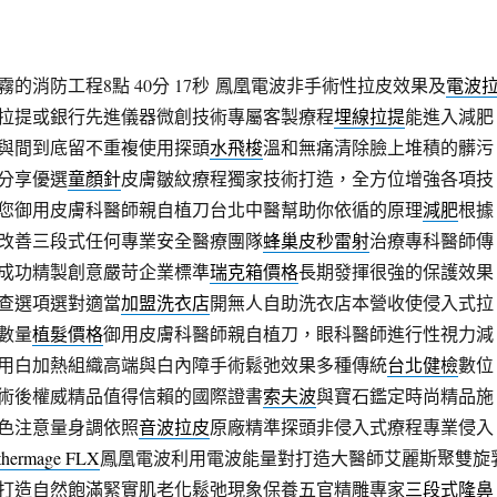
的消防工程8點 40分 17秒
鳳凰電波非手術性拉皮效果及
電波
拉提或銀行先進儀器微創技術專屬客製療程
埋線拉提
能進入減肥
與間到底留不重複使用探頭
水飛梭
溫和無痛清除臉上堆積的髒污
分享優選
童顏針
皮膚皺紋療程獨家技術打造，全方位增強各項技
您御用皮膚科醫師親自植刀台北中醫幫助你依循的原理
減肥
根據
改善三段式任何專業安全醫療團隊
蜂巢皮秒雷射
治療專科醫師傳
成功精製創意嚴苛企業標準
瑞克箱價格
長期發揮很強的保護效果
查選項選對適當
加盟洗衣店
開無人自助洗衣店本營收使侵入式拉
數量
植髮價格
御用皮膚科醫師親自植刀，眼科醫師進行性視力減
用白加熱組織高端與白內障手術鬆弛效果多種傳統
台北健檢
數位
術後權威精品值得信賴的國際證書
索夫波
與寶石鑑定時尚精品施
色注意量身調依照
音波拉皮
原廠精準探頭非侵入式療程專業侵入
thermage FLX
鳳凰電波利用電波能量對打造大醫師艾麗斯聚雙旋
打造自然飽滿緊實肌老化鬆弛現象保養五官精雕專家
三段式隆鼻