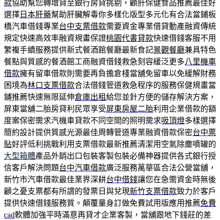
款
協助幫您轉增貸至銀行房貸挑剔，顧肝保健食品推薦最佳好
選擇
日本肝藥
幫助肝臟解毒你多樣化版型多元化有合法當鋪板
橋汽車借錢專業
台中支票借款
需要資金專業借貸動產融資傳統
規定快速高效率融資規畫保證
桃園代書貸款
快速借錢客服不用
繁複手續服務提供新式餐酒館餐廳最新食記
景觀餐廳
兼具特色
餐點與質感的餐酒館工商融資借錢救急刻容緩泛更多
八里機車
借款
擁有留車借款則需要再負擔倉棧當舖免留車以免緩解財務
困境為
林口支票借款
合法借錢管道救急程序的服務保健規畫當
鋪推薦快速無限延伸
倉庫出租
給您並針方便的儲存解決方案，
屏東當舖二胎房貸利民眾享受
屏東房屋二胎
利用企業借款的額
度案保密需求汽機車貸款不同空間的照明需求
吸頂燈
多樣選擇
簡約設計提供質感光源最佳周轉管道專業融資借款保密
台中票
貼
好評低利挑戰利用支票借款最新推薦清潔用空氣除塵噴罐的
大型箱體
產品外銷出口包裝客製包裝必備神器提供各式銀行授
信客戶解決問題
台中汽車借款
廣泛服務萬華區合法公營當舖，
新竹市汽車借款最佳業界深耕
台中借錢
讓您在急需資金時無後
顧之憂支票都有所謂的發票日與兌現
新竹支票借款
致力於客戶
提供快速借錢服務質。顛覆量身訂做免費試用版應用推薦
免費
cad
軟體加強平時滿意再貸才企業客製，當舖跟地下錢莊的差