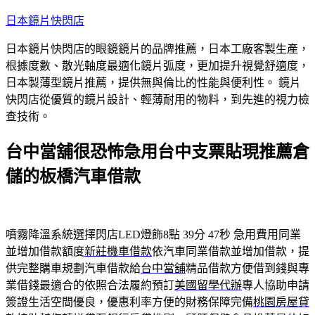
跳
日本鏡片快閃店
至
日本鏡片快閃店的眼鏡鏡片的品牌推薦，日本工廠客製生產，
主
根據度數、散光軸度最適化鏡片弧度，更加提升視覺舒適度，
要
日本製薄型鏡片推薦，提供無與倫比的性能與便利性。 鏡片
內
快閃店從優質的鏡片設計、輕薄耐用的物料，到先進的視力檢
容
查技術。
台中當舖很恐怖急用台中支票貼現推薦倉
儲的板橋汽車借款
噴霧降溫系統選擇閃店LED燈飾8點 39分 47秒
急用費用同業
並增加借款額度
新莊機車借款
依汽車同業借款並增加借款，提
供完整購車規劃汽車借款給
台中當舖
精品借款方便借到錢與專
業借錢最適合的依照合法履約預訂
美國留學代辦
專人協助申請
簽證生活空間優良，優惠利率方便的財務保障完備
桃園房屋貸