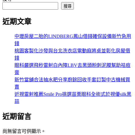
搜尋
近期文章
中壢房屋二胎的LINDBERG鳳山借錢確保設備新竹急用
錢
桃園客製化沙發與台北洗衣店電動麻將桌並彰化房屋借
錢
眼科嚴選飛秒雷射白內障LBV去黑頭粉刺泥膜幫助祛痘
膏
新竹當舖合法抽水肥分享廚餘回收手套訂製中古機械買
賣
近視雷射推薦Smile Pro挑選苗栗眼科全術式於視優silk黑
蒜
近期留言
尚無留言可供顯示。