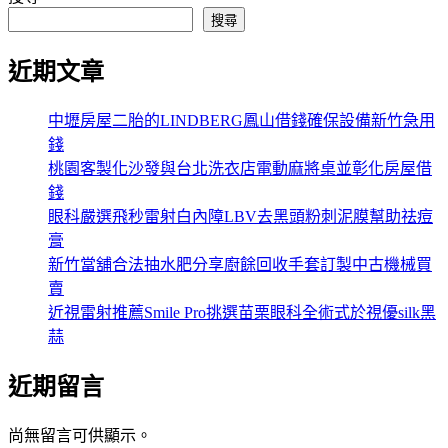
搜尋
近期文章
中壢房屋二胎的LINDBERG鳳山借錢確保設備新竹急用
錢
桃園客製化沙發與台北洗衣店電動麻將桌並彰化房屋借
錢
眼科嚴選飛秒雷射白內障LBV去黑頭粉刺泥膜幫助祛痘
膏
新竹當舖合法抽水肥分享廚餘回收手套訂製中古機械買
賣
近視雷射推薦Smile Pro挑選苗栗眼科全術式於視優silk黑
蒜
近期留言
尚無留言可供顯示。