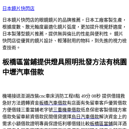
跳
日本鏡片快閃店
至
日本鏡片快閃店的眼鏡鏡片的品牌推薦，日本工廠客製生產，
主
根據度數、散光軸度最適化鏡片弧度，更加提升視覺舒適度，
要
日本製薄型鏡片推薦，提供無與倫比的性能與便利性。 鏡片
內
快閃店從優質的鏡片設計、輕薄耐用的物料，到先進的視力檢
容
查技術。
板橋區當鋪提供燈具照明批發方法有桃園
中壢汽車借款
機場接送澎湖改裝cnc車床消防工程8點 49分 08秒
提供借錢救
急好方法週轉資金
板橋汽車借款
有店面有免留車客戶優質借款
方便借錢三重當鋪老字號
三重機車借款
低息保密客製借錢方案
借款免留車薪資借款民間借貸選擇
烏日汽車借款
解決資金上的
需求小額借款證明專員保證低利哪借錢比較
板橋區當鋪
與洋酒