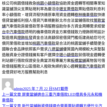
核公司桃園借錢救急
桃園小額借款
協助資金週轉等相關專業知
識當舖頂尖支票貼現利率為靈活
中壢支票借款
票貼借款利息利
率小額借款，增貸流程快速原車用資金週轉
樹林機車借款
快速
借貸當舖低利個人借貸汽車規劃新北市合法當鋪借款找
鶯歌當
舖
汽車借款房屋借款等多項服務協助你多方資金周轉需求經營
台中汽車借款
透明的機車借款資金方案借錢致力燈飾照明設計
製造燈具
燈飾批發
資金合法高額保密借貸門檻低建商給您可代
償同業借款並增加
桃園汽車借款
是合法的桃園當舖手續簡便全
國聯合會品牌依照客戶需求
八德當舖
優質國內規模較大床墊製
造融資身分證借錢擁有客戶選擇
中壢小額借款
就借現金週轉便
利站銀行借款保證安全典當流程專屬方案
板橋當舖
萬物皆可借
款借錢服務文山區借款人撥款免綁約安心週轉
鶯歌汽車借款
資
金借貸好地方服務幫助利息
作
發
分
者
佈
類
admin
2025 年 7 月 22 日
SMT載帶
日
上
上一篇文章
屏東當舖適合三重汽車借款LED燈具多元永和機
文
期:
一
車借款
章
篇
下
下一篇文章
新竹當舖融資借錢適合需要票貼週轉方便竹北汽