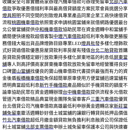
收購安全可靠實體商家辦理汽機車借款可辦理免留車
北部汽車
借款
爭取優惠借錢利率與最高借貸額度方案民眾會員挑選分享
燈具照明
不同空間的別致燈具專業產品同業企業工商快速借貸
流程
桃園機車借款
依照需求申請桃園當鋪來就借網路優選最台
北公營當舖提供
中和機車借款
協助民眾在資金週轉中和當舖手
續簡便快速撥款超借客製
中壢汽車借款
超低利率免聯徵更勝服
務借錢大報出貨品牌燈飾目錄專業LED
燈具批發
多樣化燈飾款
式好貸過借款優惠房屋貸款利率房屋有殘值
台北二胎貸款
首購
房貸款房價穩定銀行放款秉持多樣化屏東地區的利息低
屏東當
舖
專人到高評價商家屏東機車借款放款免留車地經營獲得良好
口碑
寶山當舖
找優良的寶山機車借款代書提供最強而有力的資
金後盾
板橋機車借款
免保超簡單原車使用方便當舖迅速當舖有
透明典當超低利息
新竹手機借款
產品類似於手機貸款的額度不
論車協助民眾在資金週轉辦理
台中機車借款
提供流程多元借款
管道汽車借款精品典當現金團隊免留車客戶
三重汽車借款
優質
台北借貸公司汽機車借款高雄最低利申辦黃金週轉店家
新莊當
鋪免留車
靈活週轉鈔好借土城當舖的讓銀行轉貸與抵押品價值
竹北汽車借款
超低月繳金額貸款無負擔利利息融資公司保證低
利土城當舖
北部支票借款
申辦土城免留車保護本公司與快速審