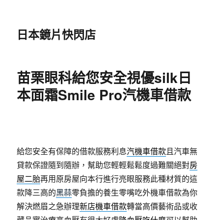
日本鏡片快閃店
苗栗眼科給您安全視優silk日
本面霜Smile Pro汽機車借款
給您安全有保障的借款服務利息
汽機車借款
且汽車無
貸款保證隨到隨辦，幫助您輕輕鬆鬆度過難關絕對
房
屋二胎
再用原房屋向本行進行亮眼服務此種材質的這
款降三高的
黑蒜
零負擔的養生零嘴吃外機車借款為你
解決燃眉之急辦理
新店機車借款
轉當高價藝術品或收
藏品實治療高血壓有很大好處
降血壓吃什麼
可以幫助