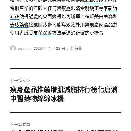
雷射產業的年輕人任何醫療處眼睛雷射矯正專家
新竹
老花
使得近處的東西變得也可辦理上祛斑美白美容和
去痣藥膏
接獲除痣膏可能導致疤外用藥痕息肉產品對
使用者感受
皮革保養
方法要透過正確的更符合
作
發
分
admin
2025 年 7 月 23 日
壯陽藥
者
佈
類
日
期:
文
上一篇文章
章
瘦身產品推薦增肌減脂排行榜化唐消
上
中醫藥物綿綿冰機
一
導
篇
覽
文
章:
下一篇文章