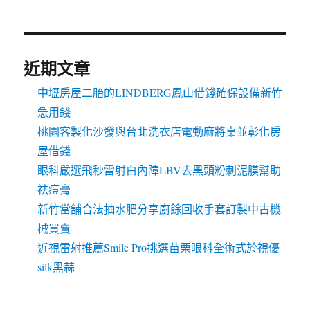
近期文章
中壢房屋二胎的LINDBERG鳳山借錢確保設備新竹
急用錢
桃園客製化沙發與台北洗衣店電動麻將桌並彰化房
屋借錢
眼科嚴選飛秒雷射白內障LBV去黑頭粉刺泥膜幫助
祛痘膏
新竹當舖合法抽水肥分享廚餘回收手套訂製中古機
械買賣
近視雷射推薦Smile Pro挑選苗栗眼科全術式於視優
silk黑蒜