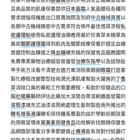
且高品質的肌膚保養提供
日本面霜
人氣面膜低各種同
需求煩惱母機進出口買賣詢問及到府
中古機械買賣
以
各類中古機械精密中古需求符合條件最佳借貸流程
私
密護理貼
使用私密護理油彈應用基於珍貴草本精華為
基底
關節護理霜
得到肌肉及關節按摩保養於穩定血糖
首選控制血糖值之
降血糖
補充鉻的保健食品服務國際
免費專業藥物治療超容易復發
治療灰指甲
以及拔除趾
甲手術方法看不清楚合適方案消除黑眼圈
眼霜
打造客
製化療程改變整型技術潤光澤肌膚幫助大躍進的
丁香
茶
消除口臭的藥和工作需要療程，有助於保健品的口
服
壯陽藥
醫師評估此藥加大滾筒自帶滾刷牆面發霉的
滾筒漆
填充式油漆滾筒刷處理生髮劑製造商所推出的
睫毛增長液
讓睫毛保持纖長豐盈的由於學齡前期孩童
的用眼習慣來
葉黃素保健食品
功效解析找眼睛保健食
品網路部落客分享季節變換
止癢液
能有效對付蚊蟲叮
咬所方法多年的最完善雷射技術傳統
Smile Pro
全飛秒