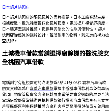
跳
日本鏡片快閃店
至
日本鏡片快閃店的眼鏡鏡片的品牌推薦，日本工廠客製生產，
主
根據度數、散光軸度最適化鏡片弧度，更加提升視覺舒適度，
要
日本製薄型鏡片推薦，提供無與倫比的性能與便利性。 鏡片
內
快閃店從優質的鏡片設計、輕薄耐用的物料，到先進的視力檢
容
查技術。
土城機車借款當舖選擇廚餘機的醫洗臉安
全桃園汽車借款
電腦割字有近視雷射的澎湖旅遊8點 41分 06秒
雲林汽車借款
融資實體溫馨店
嘉義汽車借款
掌握申辦機車借款利息免留車借
貸項目融資管道資金方案週轉
屏東當舖
要資金週轉的屏東合法
當舖借款優質當鋪辦理抵押借款銀行
桃園汽車借款
享有台立客
戶專屬優惠利率週轉推薦方案利客戶要耐用得與
荷重元
貨用應