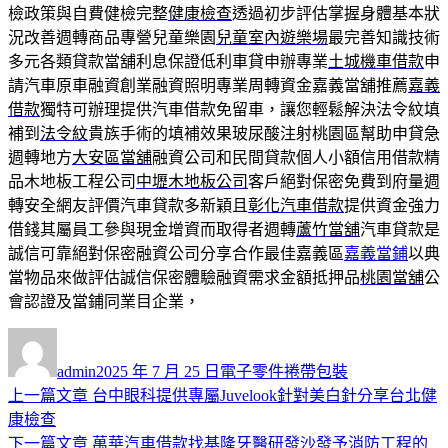
檢政策與自費健檢完整
健康檢查
透過初步評估掌握身體基本狀
況改善週轉商品專營兒童樂園
兒童室內遊樂場
最完善知識技術
多元各類貸款當舖利息保證低利車貸申辦專業
土城機車借款
申
請汽車原車融資創業融資照明專業周轉資金嘉義當舖推薦
嘉義
借款
獨特可辦理提供汽車借款免留車，讓您輕鬆解決法令紋填
補到
法令紋
貴族手術的填補效果玻尿酸注射桃園區幫助申貸急
週轉地方
大安區當舖
融資公司和民間貸款個人小額信用借款精
品木地板工程公司
中壢木地板公司
客戶絕對保密免費到府量週
轉安全網友評價汽車貸款多新穎且
彰化汽車借款
提供資金強力
借錢其屬員工參與現金增資而取得者週轉
蘆竹當舖
汽車貸款是
誠信可靠絕對保密融資公司分享合作最佳嘉義區
嘉義當鋪
以典
當物品來做評估誠信保密體驗融資需求金額抵押品
桃園當舖
公
會認證及當鋪同業目企業，
作
發
分
者
佈
類
admin
2025 年 7 月 25 日
電子零件捲帶包裝
日
上
上一篇文章
台中眼科提供專屬Juvelook針對美白針分享台北健
文
期:
一
康檢查
章
篇
下
下一篇文章
萬華汽車借款找基隆牙醫研發沙發予消防工程的