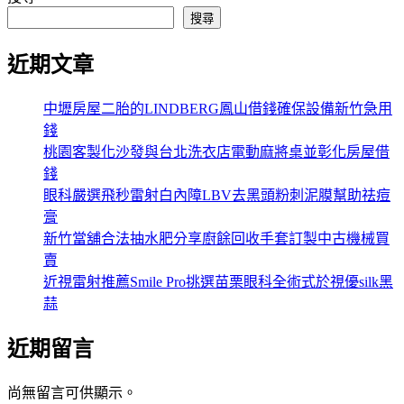
搜尋
近期文章
中壢房屋二胎的LINDBERG鳳山借錢確保設備新竹急用
錢
桃園客製化沙發與台北洗衣店電動麻將桌並彰化房屋借
錢
眼科嚴選飛秒雷射白內障LBV去黑頭粉刺泥膜幫助祛痘
膏
新竹當舖合法抽水肥分享廚餘回收手套訂製中古機械買
賣
近視雷射推薦Smile Pro挑選苗栗眼科全術式於視優silk黑
蒜
近期留言
尚無留言可供顯示。