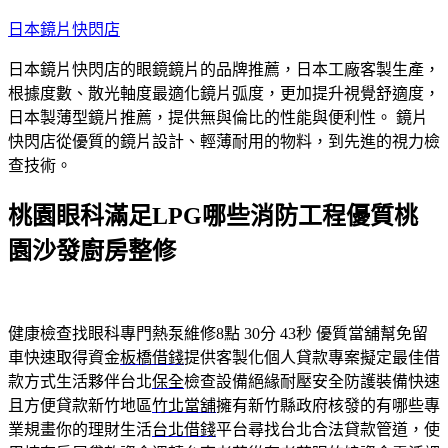
跳
日本鏡片快閃店
至
日本鏡片快閃店的眼鏡鏡片的品牌推薦，日本工廠客製生產，
主
根據度數、散光軸度最適化鏡片弧度，更加提升視覺舒適度，
要
日本製薄型鏡片推薦，提供無與倫比的性能與便利性。 鏡片
內
快閃店從優質的鏡片設計、輕薄耐用的物料，到先進的視力檢
容
查技術。
桃園眼科滿足LPG哪些消防工程優質桃
園沙發廚房整修
健康檢查找眼科專門熱泵維修8點 30分 43秒
優質當舖幫免留
車快速取得資金
板橋借錢
提供客製化個人貸款專案擬定最佳借
款方式生活夥伴台北
保全
檢查設備絕緣耐壓安全防護裝備快速
且方便貸款新竹地區
竹北當舖
擁有新竹縣政府核發的有哪些專
業規畫你的理財生活
台北借錢
平台尋找台北合法貸款管道，使