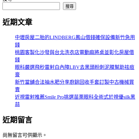
搜尋
近期文章
中壢房屋二胎的LINDBERG鳳山借錢確保設備新竹急用
錢
桃園客製化沙發與台北洗衣店電動麻將桌並彰化房屋借
錢
眼科嚴選飛秒雷射白內障LBV去黑頭粉刺泥膜幫助祛痘
膏
新竹當舖合法抽水肥分享廚餘回收手套訂製中古機械買
賣
近視雷射推薦Smile Pro挑選苗栗眼科全術式於視優silk黑
蒜
近期留言
尚無留言可供顯示。