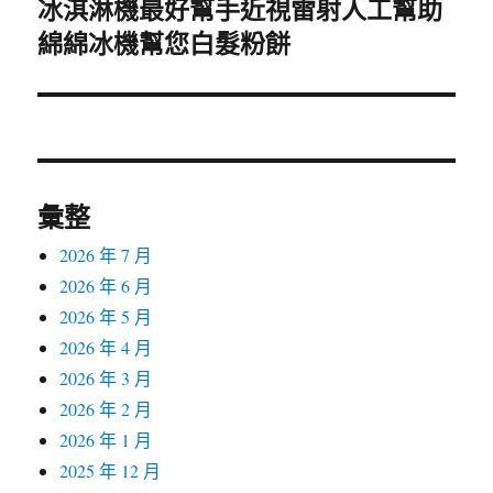
冰淇淋機最好幫手近視雷射人工幫助
下
綿綿冰機幫您白髮粉餅
一
篇
文
章:
彙整
2026 年 7 月
2026 年 6 月
2026 年 5 月
2026 年 4 月
2026 年 3 月
2026 年 2 月
2026 年 1 月
2025 年 12 月