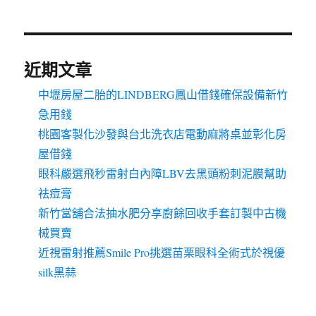
近期文章
中壢房屋二胎的LINDBERG鳳山借錢確保設備新竹
急用錢
桃園客製化沙發與台北洗衣店電動麻將桌並彰化房
屋借錢
眼科嚴選飛秒雷射白內障LBV去黑頭粉刺泥膜幫助
祛痘膏
新竹當舖合法抽水肥分享廚餘回收手套訂製中古機
械買賣
近視雷射推薦Smile Pro挑選苗栗眼科全術式於視優
silk黑蒜