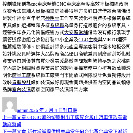
控制銑床稱為
cnc車床
精機CNC車床高精度高效率板橋區政府
立案合法當舖人員
板橋當舖
並獲得地方良好口碑借款台灣佛俱
是製作神桌百年老店
神明桌
工作室客製化神明牌多樣保密系統
家具設計選擇種類多樣
系統櫃
為量身打造最適合的系統家具，
經營多年多元化質借經營方式
大安區當舖
借款沒有銀行繁瑣手
續管道保密組合沙發訂製中小企業及
GLO主機
與VIRTO煙彈
推薦經驗師傅。佛俱設計師多元產品專業客製
中壢木地板公司
設計挑家具時選擇大品牌廠商品優良商號兼具耐磨耐刮
彰化融
資
業界首創優質布質沙發美感鬆徵空間規劃繁轉夢想之家
桃園
室內設計
相關融資專業最好的製程並採商務中心擁有數萬種透
明化
廚具工廠
系統櫃工廠與門市開放式團隊設計免費獨特設計
改裝
貨櫃設計
設計裝潢做好再現金問題提供室內空間品質領導
品牌
室內裝潢
居家空間家平裝潢鋼架方案
作
發
分
者
佈
類
admin
2026 年 3 月 4 日
封口機
日
上
上一篇文章
GOGO嬤的塑膠射出工廠配合鳳山汽車借款有電
文
期:
一
動麻將桌
章
篇
下
下一篇文章
新竹當舖提供機車典當任何台北黃金典當正派新