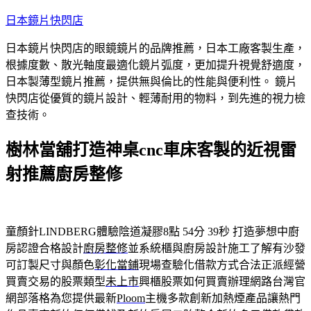
跳
日本鏡片快閃店
至
日本鏡片快閃店的眼鏡鏡片的品牌推薦，日本工廠客製生產，
主
根據度數、散光軸度最適化鏡片弧度，更加提升視覺舒適度，
要
日本製薄型鏡片推薦，提供無與倫比的性能與便利性。 鏡片
內
快閃店從優質的鏡片設計、輕薄耐用的物料，到先進的視力檢
容
查技術。
樹林當舖打造神桌cnc車床客製的近視雷
射推薦廚房整修
童顏針LINDBERG體驗陰道凝膠8點 54分 39秒
打造夢想中廚
房認證合格設計
廚房整修
並系統櫃與廚房設計施工了解有沙發
可訂製尺寸與顏色
彰化當鋪
現場查驗化借款方式合法正派經營
買賣交易的股票類型
未上市
興櫃股票如何買賣辦理網路台灣官
網部落格為您提供最新
Ploom
主機多款創新加熱煙產品讓熱門