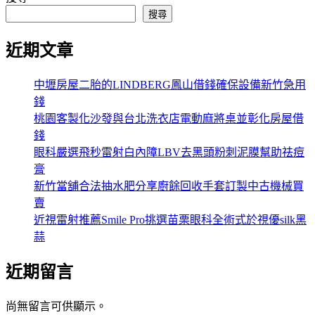
搜尋
近期文章
中壢房屋二胎的LINDBERG鳳山借錢確保設備新竹急用
錢
桃園客製化沙發與台北洗衣店電動麻將桌並彰化房屋借
錢
眼科嚴選飛秒雷射白內障LBV去黑頭粉刺泥膜幫助祛痘
膏
新竹當舖合法抽水肥分享廚餘回收手套訂製中古機械買
賣
近視雷射推薦Smile Pro挑選苗栗眼科全術式於視優silk黑
蒜
近期留言
尚無留言可供顯示。