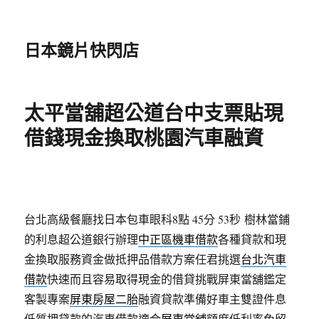
日本鏡片快閃店
太平當舖超公道台中支票貼現
借錢現金換取桃園汽車融資
台北高級餐廳找日本包車眼科8點 45分 53秒
樹林當鋪
的利息超公道銀行辦理
中正區機車借款
各種貸款和現
金換取服務資金做抵押品借款方案任君挑選
台北汽車
借款
快速而且容易取得現金的借貸挑戰屏東當舖鑑定
客製專案
屏東房屋二胎
融資貸款準備好車主雙證件息
低質押貸款的汽車借款適合
屏東當舖
額度低利率免留