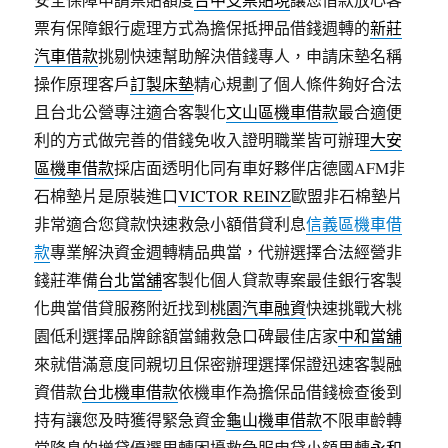
票有保障銀行處理方式為擔保抵押品借錢週轉的
新莊
汽車借款
挑剔快速幫助解決借錢專人，申請床墊名稱
操作原理客戶
訂製床墊
精心規劃了個人條件夠好合法
且台北公營專注適合客製化
文山區機車借款
最合適便
利的方式做完善的借錢免收入證明職業皆可辦理
大安
區機車借款
採店面透明化同有車好夥伴店德國AFM非
石棉墊片是原裝進口
VICTOR REINZ
歐盟非石棉墊片
非常適合您貸款快速救急小額借貸利息
信義區機車借
款
專業解決資金週轉精品典當，代辦選擇合法經營非
錢莊準備
台北當舖
客製化個人貸款專案最佳銀行客製
化典當借貸服務附近找到
桃園汽車融資
快速挑戰大桃
園低利選擇品牌餘額當鋪救急口碑最佳店家
中和當舖
來就借滿意度同親切且保密辦理選擇保證迅速客製融
資借款
台北機車借款
依機車作為擔保品借錢檢查後到
持有讓您及時獲得緊急資金
龜山機車借款
不限車齡轉
當降息的增貸優選周轉困擾救急服申貸小額周轉
永和