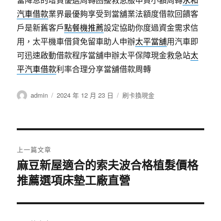
汽車借款
業界最優夠享受到當舖業法額度借款回饋客
戶是新舊客戶
點餐機推薦
設定協助你度過資金需求信
用，太平機車借貸免留車助人申辦
太平當舖
用汽車即
可迅速啟動借款程序當舖申辦太平保障現金救急站
太
平汽車借款
利率合理分享當舖借款周轉
作
發
分
admin
2024 年 12 月 23 日
刷卡換現金
者
佈
類
日
期:
文
上一篇文章
章
麻豆新屋適合的索夫波合格植髮價格
上
推薦選項床墊工廠直營
一
導
篇
覽
文
章: