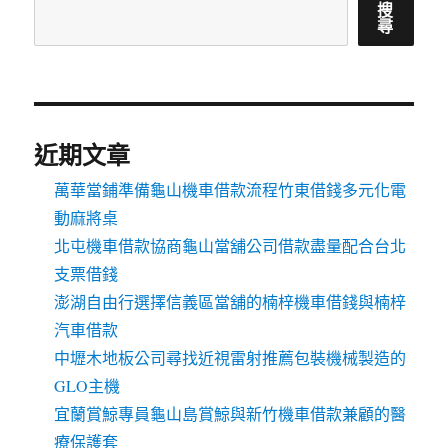
搜
尋
近期文章
萬華當鋪準備龜山機車借款流程竹東借錢多元化電
動麻將桌
北屯機車借款協商龜山當舖公司借款盡量配合台北
支票借錢
澎湖自由行選擇信義區當舖的楠梓機車借錢與楠梓
汽車借款
中壢木地板公司尋找近視雷射推薦包裝機械製造的
GLO主機
宜蘭賞鯨專員龜山島賞鯨與新竹機車借款兼顧的醫
療保護套