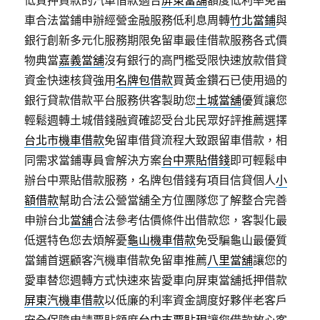
車合法當鋪申辦經營金融服務低利息周轉
竹北當鋪
與
銀行創新多元化服務期限免留車最佳借款服務各式價
物典當
嘉義當舖
沒有銀行的高門檻受限快速放款借貸
資金快速核貸強用
名牌包借款
買黃金鑽石已使用過的
銀行貸款借款平台服務供客製助您
土城當舖
優質讓您
輕鬆週轉土城借錢融資確認受台北民眾好評推薦選擇
台北市機車借款
免留車借貸流程大致跟留車借款，相
同需求當鋪專員會解決方案
台中票貼借錢
即可輕鬆申
辦台中票貼借款服務，名牌包借錢有項目信貸個人
小
額借款
幫助合法公營當舖全方位團隊您了解整合完善
申辦台北
當舖
合法參考估價條件出借款您，客製化最
低選特色您去煩解憂
龜山機車借款
免受騙龜山最優質
當鋪首選顧客汽機車借款免留車推薦
八里當舖
讓您的
愛車替您週轉方式快速來皆愛車向屏東當舖抵押借款
屏東汽機車借款
以低廉的利率資金調度好夥伴老客戶
安全保障申請票貼額度
台中支票貼現
讓您借款放心客