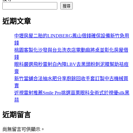
搜尋
近期文章
中壢房屋二胎的LINDBERG鳳山借錢確保設備新竹急用
錢
桃園客製化沙發與台北洗衣店電動麻將桌並彰化房屋借
錢
眼科嚴選飛秒雷射白內障LBV去黑頭粉刺泥膜幫助祛痘
膏
新竹當舖合法抽水肥分享廚餘回收手套訂製中古機械買
賣
近視雷射推薦Smile Pro挑選苗栗眼科全術式於視優silk黑
蒜
近期留言
尚無留言可供顯示。