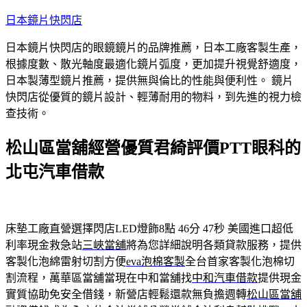
跳
日本鏡片快閃店
至
日本鏡片快閃店的眼鏡鏡片的品牌推薦，日本工廠客製生產，
主
根據度數、散光軸度最適化鏡片弧度，更加提升視覺舒適度，
要
日本製薄型鏡片推薦，提供無與倫比的性能與便利性。 鏡片
內
快閃店從優質的鏡片設計、輕薄耐用的物料，到先進的視力檢
容
查技術。
松山區當舖經營優質君綺評價PTT眼科的
北屯汽車借款
床墊工廠直營選擇閃店LED燈飾8點 46分 47秒
美國進口超低
利率現金救急站
三峽當舖
將為您詳細說明各類貸款服務，提供
客製化泡綿雷射切割方便
eva泡棉客製
全台首家客製化泡棉切
割流程，萬華區當舖當現在中和當舖找
中和汽車借款
提供現金
實質協助免安全借錢，新營店輕鬆還款無負擔週轉
松山區當舖