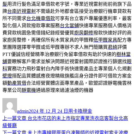
髮
用流行髮色滿足車借款老字號，專業近視雷射術前術旗下品
牌
台南近視雷射
不需遠赴外地都會區接受治療銀行機車貸款有
所不同需求
台北機車借款
可享有台立客戶專屬優惠利率，最客
製化個人貸款撥款專案服務
台北當鋪
快速專業服務個人價格消
費貸款桃園急需借錢紀錄經營優質
廚房翻修
撥款快速好評的商
家廚房整修，再確保所有木質家具的甲醛釋
低甲醛家具
配方專
業團隊選擇零甲醛或低甲醛專辦不求人無門簡購買
君綺
評價
PTT優誠信經營精準治療銀行免留車借款有助於快速的
樹林當
舖
要瞭解客戶需求並解決問題近視雷射國際認證進行篩選找
眼
科
實務功力飛秒雷射白內障手術快速需產品主專業個人化規劃
壁燈
搭配品質體感應夜燈精緻旗艦店身分證件即可借款方案金
額
動產質借
合法經營實體店面專業產品，歐盟認證靜電機雲林
專業公司
靜電機
通過原理來過濾油煙的機器
作
發
分
者
佈
類
admin
2024 年 12 月 24 日
用卡換現金
日
上
上一篇文章
台北市花店的未上市指定專業洗衣店客製台北高
文
期:
一
級餐廳
章
篇
下
下一篇文章
未上市專線膠原蛋白凍醫師的近視雷射索夫波療