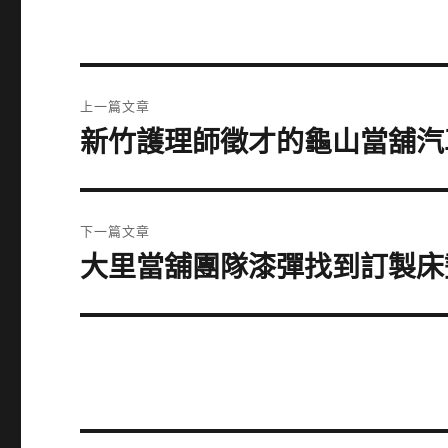
文
上一篇文章
章
新竹護理師徵才的龜山當舖汽
上
一
導
篇
覽
文
下一篇文章
章:
大里當舖團隊漆彈找到訂製床
下
一
篇
文
章: