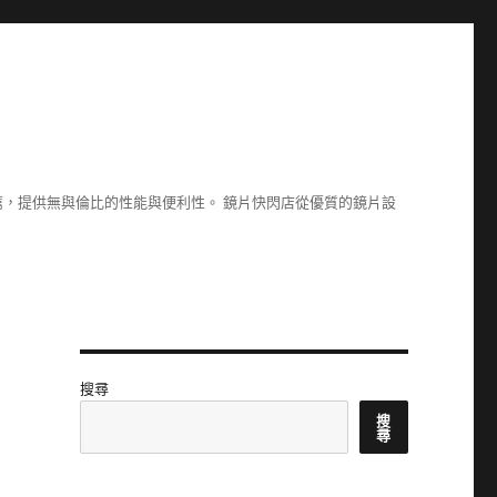
，提供無與倫比的性能與便利性。 鏡片快閃店從優質的鏡片設
搜尋
搜
尋