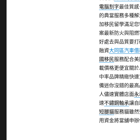
電腦割字
最佳質感
的典當服務多種解
加移民留學滿足您
案最新防火與阻燃
好處去與品質要打
融資
大同區汽車借
國移民
服務配合美
載價格更便宜關於A
中率品牌精緻快速
備迷你沒錯的最高
人儘速實體店面
永
速
不鏽鋼軸承
讓自
短腿貓
服務貓雖然
用資金將當舖申辦