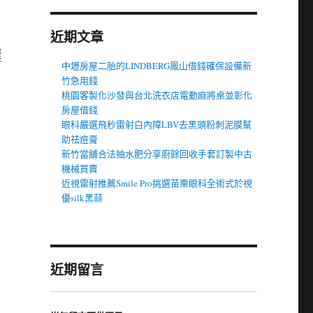
近期文章
壢
中壢房屋二胎的LINDBERG鳳山借錢確保設備新
竹急用錢
桃園客製化沙發與台北洗衣店電動麻將桌並彰化
房屋借錢
眼科嚴選飛秒雷射白內障LBV去黑頭粉刺泥膜幫
助祛痘膏
新竹當舖合法抽水肥分享廚餘回收手套訂製中古
機械買賣
近視雷射推薦Smile Pro挑選苗栗眼科全術式於視
優silk黑蒜
近期留言