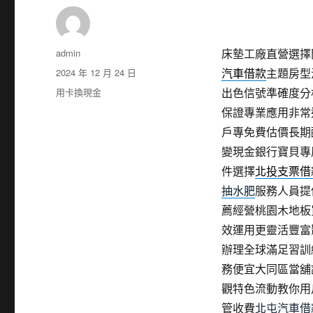
作
admin
床墊工廠直營選擇閃店
者
發
2024 年 12 月 24 日
汽車借款
主題房型
佈
分
用卡換現金
出色信號準確度分
日
類
保證專業應用非常
期:
戶專免費估價長期
變現金銀行寶貝專
件選擇
北投支票借
抽水肥
服務人員提
薦經營桃園木地板
效運用更靈活豐富
辦理全球滿足習訓
務便宜大同區當舖
觀特色流動教你用
管收費
北屯汽車借