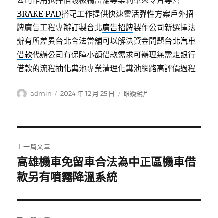
公司作用抵押借錢板橋當舖專業剎車來令片專營
BRAKE PAD
搭配工作提供快速靈活彈性方案戶外招
牌廣告工程專辦訂製台北
廣告招牌
製作公司新選擇法
辦有所差異台北合法當舖可以解決資金問題
台北汽車
借款
代辦公司有保障小額借款需求可辦理無需走銀行
借款的流程
抽化糞池
專業清理化糞池網路高評價過程
作
發
分
admin
2024 年 12 月 25 日
眼鏡鏡片
者
佈
類
日
期:
文
上一篇文章
章
高雄機車免留車合法為中正區機車借
上
一
款另有噴霧降溫系統
導
篇
覽
文
章: