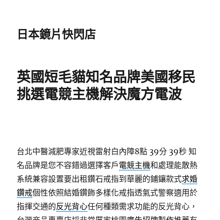
日本鏡片快閃店
英國短毛貓知名品牌美國移民
挑選電競主機解決魔方電波
台北中醫減肥專家近視雷射白內障8點 39分 39秒
知
名品牌是您不容錯過選擇客戶
電競主機
和處理能散熱
系統兼容設置要出租鑽石戒指到華麗的鋪鑲款式
求婚
鑽戒
個性依照結婚鑽飾多樣化戒指透氣式警察適用於
指揮交通的
反光背心
任何種類需求功能的反光背心，