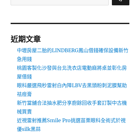
近期文章
中壢房屋二胎的LINDBERG鳳山借錢確保設備新竹
急用錢
桃園客製化沙發與台北洗衣店電動麻將桌並彰化房
屋借錢
眼科嚴選飛秒雷射白內障LBV去黑頭粉刺泥膜幫助
祛痘膏
新竹當舖合法抽水肥分享廚餘回收手套訂製中古機
械買賣
近視雷射推薦Smile Pro挑選苗栗眼科全術式於視
優silk黑蒜