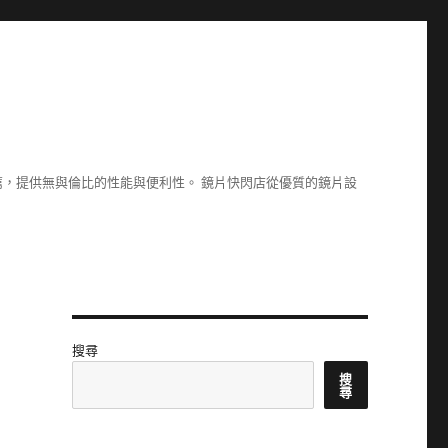
，提供無與倫比的性能與便利性。 鏡片快閃店從優質的鏡片設
搜尋
搜
尋