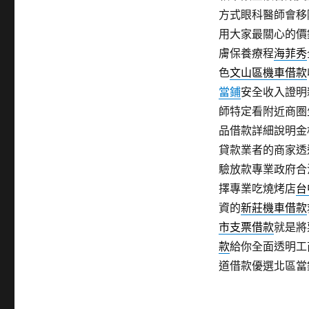
方式眼科醫師會移
用大家最關心的價
膚保養療程
海菲秀
色
文山區機車借款
當鋪
安全收入證明
師特定看附近商圏
品借款詳細說明金
貸款業者的商家透
驗放款專業政府合
擇專業吃燒烤店
台
資的
新莊機車借款
市支票借款
就是將
款
給你全面透明工
道借款優選北區當