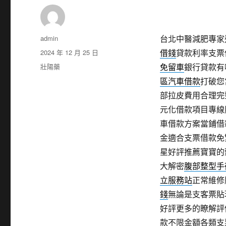
作
admin
台北中醫減肥專家近
者
發
2024 年 12 月 25 日
借錢
貸款利率支票
佈
分
壯陽藥
免留車
銀行貸款有
日
類
區汽車借款
打破您
期:
部拉皮費用合理完
元化借款項目專線
車借款方案當鋪借
金適合支票借款免
星好評推薦寶寶的
大解密
腹部整型手
立服務站
正常維修
錢
無論是支客票貼
好評更多的瞭解評
款不限金額各類支