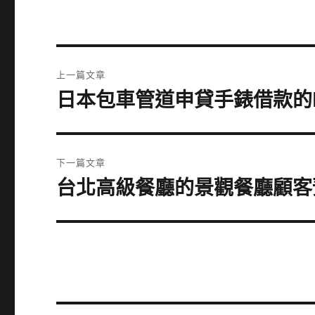
文
上一篇文章
章
日本包車管道申貸手錶借款的Lo
上
一
導
篇
覽
文
下一篇文章
章:
台北高級餐廳的景觀餐廳顧客
下
一
篇
文
章: