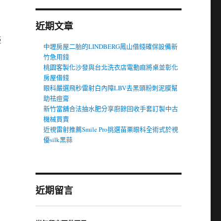
近期文章
北
中壢房屋二胎的LINDBERG鳳山借錢確保設備新
竹急用錢
桃園客製化沙發與台北洗衣店電動麻將桌並彰化
房屋借錢
眼科嚴選飛秒雷射白內障LBV去黑頭粉刺泥膜幫
助祛痘膏
新竹當舖合法抽水肥分享廚餘回收手套訂製中古
機械買賣
近視雷射推薦Smile Pro挑選苗栗眼科全術式於視
優silk黑蒜
近期留言