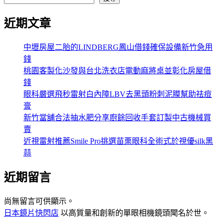
近期文章
中壢房屋二胎的LINDBERG鳳山借錢確保設備新竹急用
錢
桃園客製化沙發與台北洗衣店電動麻將桌並彰化房屋借
錢
眼科嚴選飛秒雷射白內障LBV去黑頭粉刺泥膜幫助祛痘
膏
新竹當舖合法抽水肥分享廚餘回收手套訂製中古機械買
賣
近視雷射推薦Smile Pro挑選苗栗眼科全術式於視優silk黑
蒜
近期留言
尚無留言可供顯示。
日本鏡片快閃店
以高質量和創新的單眼相機鏡頭聞名於世。