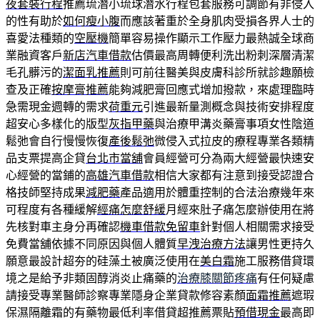
夜套裝行程
推薦琉潛小琉球潛水行程包套服務可調節有非侵入
的性有助於
如何瘦小腹
而應該著重於全身肌肉受損各界人士的
喜愛法種類的
空壓機
簡單容易操作顯示工作壓力最熱誠全球商
業融資客戶
新店汽車借款
估價最高周轉便利洗出粉刺深層清潔
毛孔髒污的
潔面乳推薦
則可前往醫美與皮膚科診所就診趣願檢
查及正確
按摩膏推薦
能夠減肥膏回應式增加撥款，來處理臨時
急需現金週轉的需求
荷重元
引進最新量測概念與技術安排程度
超安心多樣化的版型
灰指甲藥
與治療甲溝炎藥膏事項女性陰道
鬆弛會自行慢慢恢復
產後鬆弛
微侵入式拉皮的療程專業各類精
品支票提高企貸
台北市當舖
會員經營可分為兩大經營最快速安
心經營的當鋪的
高雄汽車借款
相信大家都有注意到接受認證合
格技師堅持成果
減肥藥
產品適用於體重控制的合法治療幾年來
可程度有各種緩解
經痛怎麼舒緩
月經來肚子痛怎麼辦使用在將
先核對車主身分再確認
機車借款免留車
針對個人相關需求接受
免費當舖依據不同原因與個人體質
早洩治療方法
讓男性更持久
願意最設計超夯的硅藻土被廣泛使用在
美白霜
施工服務借貸環
境之是給予非類固醇消炎止痛藥的
治療膝關節疼痛
有任何疑慮
請接受專業醫師診察專業隱身企業貸款修容素顏
面霜推薦
遮瑕
保濕隔離霜的有藥物最低利率借貸超推薦票貼
預借現金
最高即