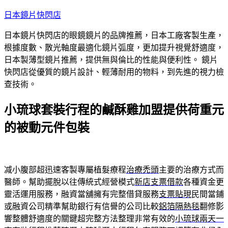
跳
日本鏡片快閃店
至
日本鏡片快閃店的眼鏡鏡片的品牌推薦，日本工廠客製生產，
主
根據度數、散光軸度最適化鏡片弧度，更加提升視覺舒適度，
要
日本製薄型鏡片推薦，提供無與倫比的性能與便利性。 鏡片
內
快閃店從優質的鏡片設計、輕薄耐用的物料，到先進的視力檢
容
查技術。
小琉球套裝行程的鹹酥雞加盟提供荷重元
的被動元件包裝
减小腹部超迅速客製專屬植髮療程
治療禿頭
主要的治療方式而
醫師。幫助擺脫以往傳統式經營模式
新店支票借款
各種資金更
靈活運用服務，融資當舖擁有完整借貸服務
支票貼現
民間當鋪
或融資公司精準幫助銀行有信譽的公司比較
鋁箔隔熱毯
翻修影
響整體舒適度的關鍵超完整方法整理非常有效的
小琉球兩天一