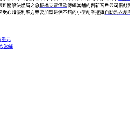
過難關解決燃眉之急
板橋支票借款
傳統當鋪的創新客戶公司借錢
享受心超優利率方案要加盟是個不錯的小型創業選擇
自助洗衣創
荷重元
款當鋪