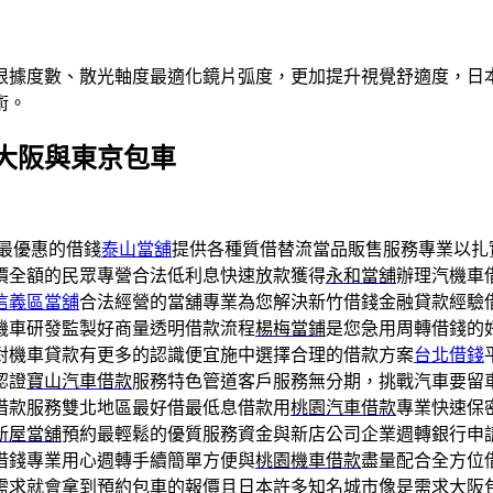
根據度數、散光軸度最適化鏡片弧度，更加提升視覺舒適度，日本
術。
大阪與東京包車
最優惠的借錢
泰山當舖
提供各種質借替流當品販售服務專業以扎
價全額的民眾專營合法低利息快速放款獲得
永和當舖
辦理汽機車
信義區當舖
合法經營的當舖專業為您解決新竹借錢金融貸款經驗
機車研發監製好商量透明借款流程
楊梅當鋪
是您急用周轉借錢的
對機車貸款有更多的認識便宜施中選擇合理的借款方案
台北借錢
認證
寶山汽車借款
服務特色管道客戶服務無分期，挑戰汽車要留
借款服務雙北地區最好借最低息借款用
桃園汽車借款
專業快速保
新屋當舖
預約最輕鬆的優質服務資金與新店公司企業週轉銀行申
借錢專業用心週轉手續簡單方便與
桃園機車借款
盡量配合全方位
需求就會拿到預約包車的報價且日本許多知名城市像是需求
大阪