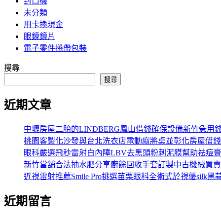
封口機
未分類
用卡換現金
眼鏡鏡片
電子零件捲帶包裝
搜尋
搜尋
近期文章
中壢房屋二胎的LINDBERG鳳山借錢確保設備新竹急用
桃園客製化沙發與台北洗衣店電動麻將桌並彰化房屋借錢
眼科嚴選飛秒雷射白內障LBV去黑頭粉刺泥膜幫助祛痘
新竹當舖合法抽水肥分享廚餘回收手套訂製中古機械買賣
近視雷射推薦Smile Pro挑選苗栗眼科全術式於視優silk黑
近期留言