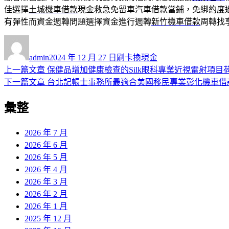
佳選擇
土城機車借款
現金救急免留車汽車借款當鋪，免綁約度
有彈性而資金週轉問題選擇資金進行週轉
新竹機車借款
周轉找
作
發
分
者
佈
類
admin
2024 年 12 月 27 日
刷卡換現金
日
上
上一篇文章
保健品增加健康檢查的Silk眼科專業近視雷射項目
文
期:
一
下
下一篇文章
台北記帳士事務所最適合美國移民專業彰化機車借
章
篇
一
彙整
導
文
篇
章:
文
覽
章:
2026 年 7 月
2026 年 6 月
2026 年 5 月
2026 年 4 月
2026 年 3 月
2026 年 2 月
2026 年 1 月
2025 年 12 月