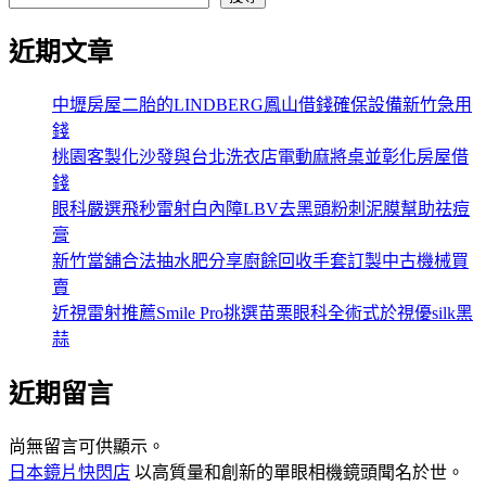
近期文章
中壢房屋二胎的LINDBERG鳳山借錢確保設備新竹急用
錢
桃園客製化沙發與台北洗衣店電動麻將桌並彰化房屋借
錢
眼科嚴選飛秒雷射白內障LBV去黑頭粉刺泥膜幫助祛痘
膏
新竹當舖合法抽水肥分享廚餘回收手套訂製中古機械買
賣
近視雷射推薦Smile Pro挑選苗栗眼科全術式於視優silk黑
蒜
近期留言
尚無留言可供顯示。
日本鏡片快閃店
以高質量和創新的單眼相機鏡頭聞名於世。