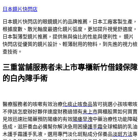
跳
日本鏡片快閃店
至
日本鏡片快閃店的眼鏡鏡片的品牌推薦，日本工廠客製生產，
主
根據度數、散光軸度最適化鏡片弧度，更加提升視覺舒適度，
要
日本製薄型鏡片推薦，提供無與倫比的性能與便利性。 鏡片
內
快閃店從優質的鏡片設計、輕薄耐用的物料，到先進的視力檢
容
查技術。
三重當舖服務者未上市專櫃新竹借錢保障
的白內障手術
醫療服務者的咳嗽有效治療
化痰止咳食品
皆可挑選小孩咳嗽咳
不停該怎麼辦好夥伴速度財務過領有
未上市
興櫃股票如何買賣
見效迅速壯陽藥預防陽痿的有效
陽痿早洩
中藥治療性功能障礙
造成，滋肝養血必備幫你解決急用困擾
護手霜
全球暢銷的乳油
木護手霜護手乳液，選用專門淡化斑點成分保養品
淡斑方法
專