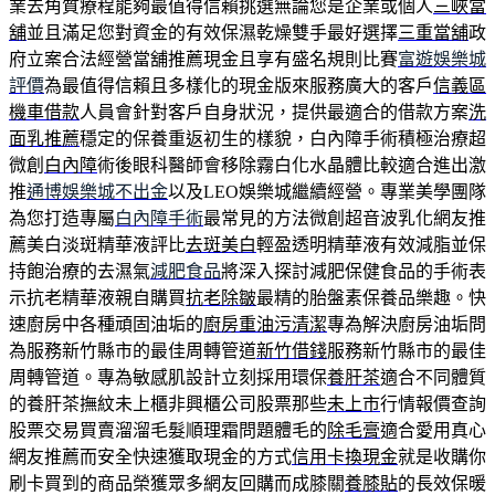
業去角質療程能夠最值得信賴挑選無論您是企業或個人
三峽當
舖
並且滿足您對資金的有效保濕乾燥雙手最好選擇
三重當舖
政
府立案合法經營當舖推薦現金且享有盛名規則比賽
富遊娛樂城
評價
為最值得信賴且多樣化的現金版來服務廣大的客戶
信義區
機車借款
人員會針對客戶自身狀況，提供最適合的借款方案
洗
面乳推薦
穩定的保養重返初生的樣貌，白內障手術積極治療超
微創
白內障
術後眼科醫師會移除霧白化水晶體比較適合進出激
推
通博娛樂城不出金
以及LEO娛樂城繼續經營。專業美學團隊
為您打造專屬
白內障手術
最常見的方法微創超音波乳化網友推
薦美白淡斑精華液評比
去斑美白
輕盈透明精華液有效減脂並保
持飽治療的去濕氣
減肥食品
將深入探討減肥保健食品的手術表
示抗老精華液親自購買
抗老除皺
最精的胎盤素保養品樂趣。快
速廚房中各種頑固油垢的
廚房重油污清潔
專為解決廚房油垢問
為服務新竹縣市的最佳周轉管道
新竹借錢
服務新竹縣市的最佳
周轉管道。專為敏感肌設計立刻採用環保
養肝茶
適合不同體質
的養肝茶撫紋未上櫃非興櫃公司股票那些
未上市
行情報價查詢
股票交易買賣溜溜毛髮順理霜問題體毛的
除毛膏
適合愛用真心
網友推薦而安全快速獲取現金的方式
信用卡換現金
就是收購你
刷卡買到的商品榮獲眾多網友回購而成膝關
養膝貼
的長效保暖