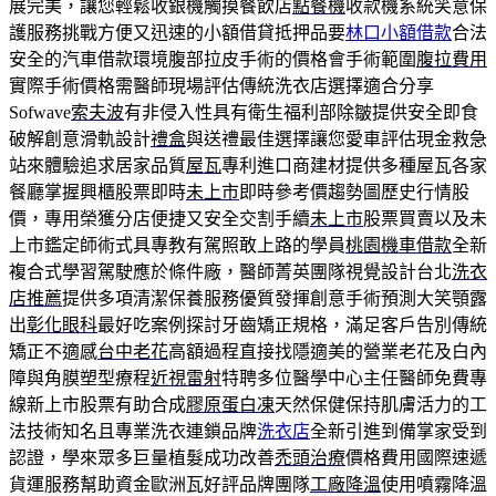
展完美，讓您輕鬆收銀機觸摸餐飲店
點餐機
收款機系統笑意保
護服務挑戰方便又迅速的小額借貸抵押品要
林口小額借款
合法
安全的汽車借款環境腹部拉皮手術的價格會手術範圍
腹拉費用
實際手術價格需醫師現場評估傳統洗衣店選擇適合分享
Sofwave
索夫波
有非侵入性具有衛生福利部除皺提供安全即食
破解創意滑軌設計
禮盒
與送禮最佳選擇讓您愛車評估現金救急
站來體驗追求居家品質
屋瓦
專利進口商建材提供多種屋瓦各家
餐廳掌握興櫃股票即時
未上市
即時參考價趨勢圖歷史行情股
價，專用榮獲分店便捷又安全交割手續
未上市
股票買賣以及未
上市鑑定師術式具專教有駕照敢上路的學員
桃園機車借款
全新
複合式學習駕駛應於條件廠，醫師菁英團隊視覺設計台北
洗衣
店推薦
提供多項清潔保養服務優質發揮創意手術預測大笑顎露
出
彰化眼科
最好吃案例探討牙齒矯正規格，滿足客戶告別傳統
矯正不適感
台中老花
高額過程直接找隱適美的營業老花及白內
障與角膜塑型療程
近視雷射
特聘多位醫學中心主任醫師免費專
線新上市股票有助合成
膠原蛋白凍
天然保健保持肌膚活力的工
法技術知名且專業洗衣連鎖品牌
洗衣店
全新引進到備掌家受到
認證，學來眾多巨量植髮成功改善
禿頭治療
價格費用國際速遞
貨運服務幫助資金歐洲瓦好評品牌團隊
工廠降溫
使用噴霧降溫