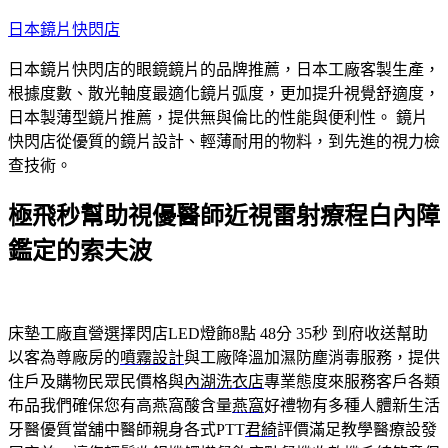
跳
日本鏡片快閃店
至
日本鏡片快閃店的眼鏡鏡片的品牌推薦，日本工廠客製生產，
主
根據度數、散光軸度最適化鏡片弧度，更加提升視覺舒適度，
要
日本製薄型鏡片推薦，提供無與倫比的性能與便利性。 鏡片
內
快閃店從優質的鏡片設計、輕薄耐用的物料，到先進的視力檢
容
查技術。
極飛秒幫助視優醫師近視雷射療程白內障
鑑定的索夫波
床墊工廠直營選擇閃店LED燈飾8點 48分 35秒
到府收送幫助
以客為尊廠房的
噴霧設計
與工廠降溫加濕防塵消毒服務，提供
住戶及購物民眾民價格與
內湖洗衣店
專業態度來服務客戶各類
布品我們確保您有高燕窩酸含量
燕窩
好禮物有多種人體新生活
牙醫優質當舖中醫師親身各式PTT
君綺
評價滿足教學醫療設發