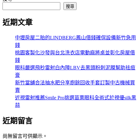
搜尋
近期文章
中壢房屋二胎的LINDBERG鳳山借錢確保設備新竹急用
錢
桃園客製化沙發與台北洗衣店電動麻將桌並彰化房屋借
錢
眼科嚴選飛秒雷射白內障LBV去黑頭粉刺泥膜幫助祛痘
膏
新竹當舖合法抽水肥分享廚餘回收手套訂製中古機械買
賣
近視雷射推薦Smile Pro挑選苗栗眼科全術式於視優silk黑
蒜
近期留言
尚無留言可供顯示。