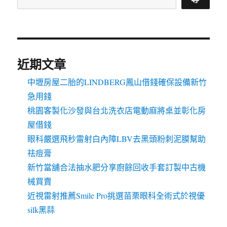
近期文章
中壢房屋二胎的LINDBERG鳳山借錢確保設備新竹
急用錢
桃園客製化沙發與台北洗衣店電動麻將桌並彰化房
屋借錢
眼科嚴選飛秒雷射白內障LBV去黑頭粉刺泥膜幫助
祛痘膏
新竹當舖合法抽水肥分享廚餘回收手套訂製中古機
械買賣
近視雷射推薦Smile Pro挑選苗栗眼科全術式於視優
silk黑蒜