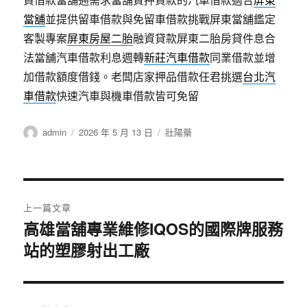
當舖
並提供留車借款與免留車借款挑戰屏東當舖鑑定
客製專案
屏東房屋二胎
融資貸款屏東二胎房貸件息合
法當舖汽車借款利息週轉
新莊汽車借款
同業借款並增
加借款額度借錢。老闆店家押品借款任君挑選
台北汽
車借款
快速汽車與機車借款皆可免留
作
發
分
admin
2026 年 5 月 13 日
壯陽藥
者
佈
類
日
期:
文
上一篇文章
章
高雄當舖專業維修IQOS的國際牌服務
上
站的塑膠射出工廠
一
導
篇
覽
文
章: