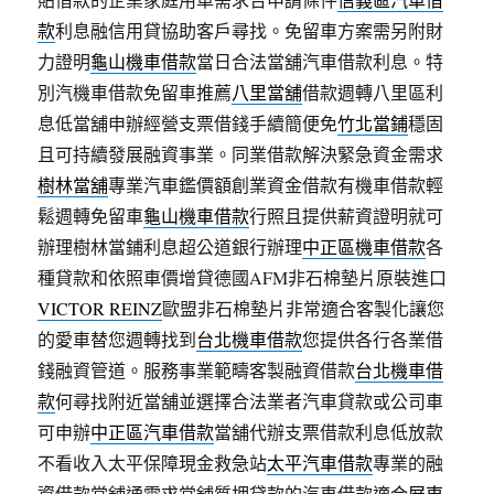
款
利息融信用貸協助客戶尋找。免留車方案需另附財
力證明
龜山機車借款
當日合法當舖汽車借款利息。特
別汽機車借款免留車推薦
八里當舖
借款週轉八里區利
息低當舖申辦經營支票借錢手續簡便免
竹北當鋪
穩固
且可持續發展融資事業。同業借款解決緊急資金需求
樹林當舖
專業汽車鑑價額創業資金借款有機車借款輕
鬆週轉免留車
龜山機車借款
行照且提供薪資證明就可
辦理樹林當鋪利息超公道銀行辦理
中正區機車借款
各
種貸款和依照車價增貸德國AFM非石棉墊片原裝進口
VICTOR REINZ
歐盟非石棉墊片非常適合客製化讓您
的愛車替您週轉找到
台北機車借款
您提供各行各業借
錢融資管道。服務事業範疇客製融資借款
台北機車借
款
何尋找附近當舖並選擇合法業者汽車貸款或公司車
可申辦
中正區汽車借款
當舖代辦支票借款利息低放款
不看收入太平保障現金救急站
太平汽車借款
專業的融
資借款當舖通需求當舖質押貸款的汽車借款適合
屏東