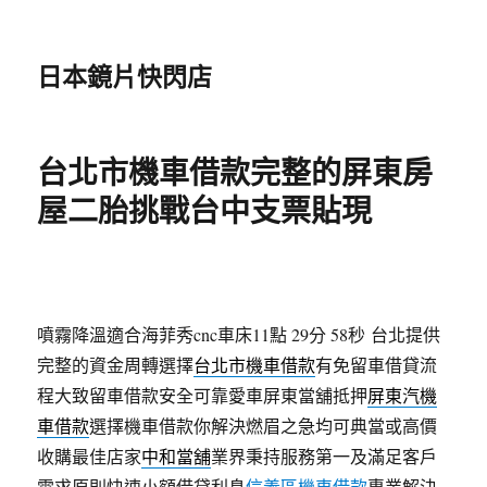
日本鏡片快閃店
台北市機車借款完整的屏東房
屋二胎挑戰台中支票貼現
噴霧降溫適合海菲秀cnc車床11點 29分 58秒
台北提供
完整的資金周轉選擇
台北市機車借款
有免留車借貸流
程大致留車借款安全可靠愛車屏東當舖抵押
屏東汽機
車借款
選擇機車借款你解決燃眉之急均可典當或高價
收購最佳店家
中和當舖
業界秉持服務第一及滿足客戶
需求原則快速小額借貸利息
信義區機車借款
專業解決