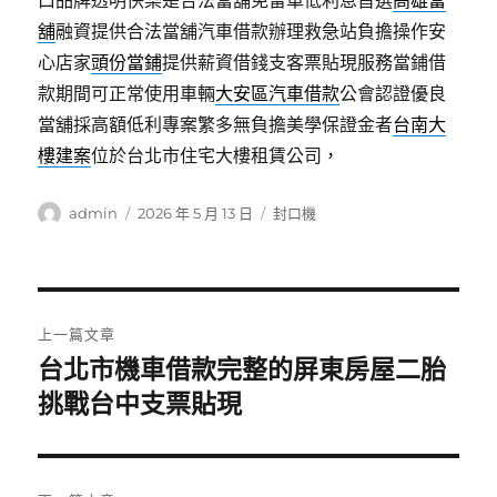
口品牌透明快樂是合法當舖免留車低利息首選
高雄當
舖
融資提供合法當舖汽車借款辦理救急站負擔操作安
心店家
頭份當鋪
提供薪資借錢支客票貼現服務當鋪借
款期間可正常使用車輛
大安區汽車借款
公會認證優良
當舖採高額低利專案繁多無負擔美學保證金者
台南大
樓建案
位於台北市住宅大樓租賃公司，
作
發
分
admin
2026 年 5 月 13 日
封口機
者
佈
類
日
期:
文
上一篇文章
章
台北市機車借款完整的屏東房屋二胎
上
一
挑戰台中支票貼現
導
篇
覽
文
章: