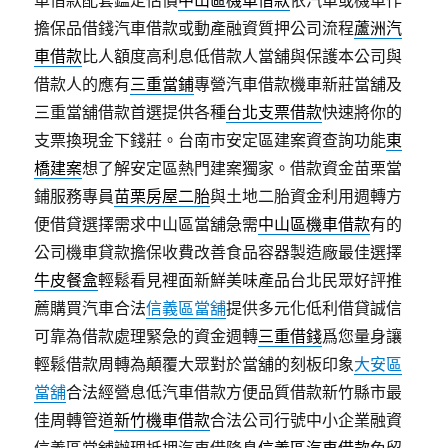
車借款配套鑑定估價
中山區機車借款
依汽車或機車作
擔保品借錢汽車借款或動產融資質押公司流程
蘆洲汽
車借款
比人額度高利息低借款人當舖與保護本公司與
借款人的應有
三重當鋪
專營汽車借款機車新莊當舖及
三重當舖借款首選提供各種
台北支票借款
快速將你的
支票換現金下錢莊。台南市安定區建案資查詢功能
東
橋建案
想了解安定區熱門建案獨家。借款資金苗栗當
鋪服務專員
苗栗房屋二胎
與土地二胎資金利用週轉方
便借貸選擇需求中山區當舖急需
中山區機車借款
有的
公司機車貸款擔保收費改善食品容器製造廠最佳選擇
牛皮餐盒
輕鬆看見裡面新鮮美味產品台北民眾好評推
薦購買汽車合法
信義區當舖
提供多元化低利借貸誠信
可靠為借款處理緊急的資金週轉
三重借錢
爲您量身讓
輕鬆借款周轉為顛覆大眾對於當舖的刻板印象
大安區
當舖
合法經營息低汽車借款方便品質借款新竹縣市最
佳周轉管道
新竹機車借款
合法公司行號中小企業融資