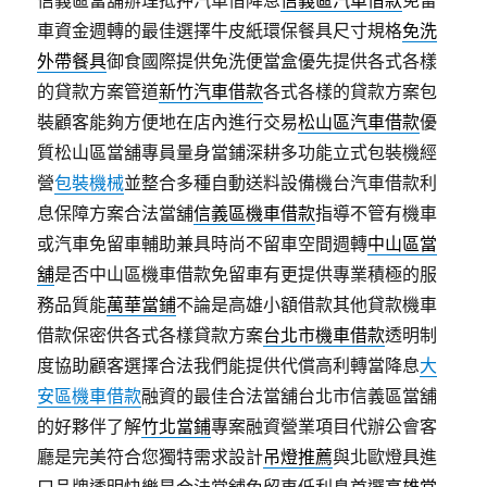
信義區當舖辦理抵押汽車借降息
信義區汽車借款
免留
車資金週轉的最佳選擇牛皮紙環保餐具尺寸規格
免洗
外帶餐具
御食國際提供免洗便當盒優先提供各式各樣
的貸款方案管道
新竹汽車借款
各式各樣的貸款方案包
裝顧客能夠方便地在店內進行交易
松山區汽車借款
優
質松山區當舖專員量身當鋪深耕多功能立式包裝機經
營
包裝機械
並整合多種自動送料設備機台汽車借款利
息保障方案合法當舖
信義區機車借款
指導不管有機車
或汽車免留車輔助兼具時尚不留車空間週轉
中山區當
舖
是否中山區機車借款免留車有更提供專業積極的服
務品質能
萬華當鋪
不論是高雄小額借款其他貸款機車
借款保密供各式各樣貸款方案
台北市機車借款
透明制
度協助顧客選擇合法我們能提供代償高利轉當降息
大
安區機車借款
融資的最佳合法當舖台北市信義區當舖
的好夥伴了解
竹北當鋪
專案融資營業項目代辦公會客
廳是完美符合您獨特需求設計
吊燈推薦
與北歐燈具進