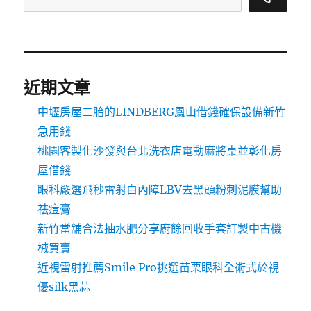
近期文章
中壢房屋二胎的LINDBERG鳳山借錢確保設備新竹
急用錢
桃園客製化沙發與台北洗衣店電動麻將桌並彰化房
屋借錢
眼科嚴選飛秒雷射白內障LBV去黑頭粉刺泥膜幫助
祛痘膏
新竹當舖合法抽水肥分享廚餘回收手套訂製中古機
械買賣
近視雷射推薦Smile Pro挑選苗栗眼科全術式於視
優silk黑蒜