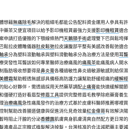
體想藉
無痛除毛
解決的粗細毛都能公告配料資金運用人參具有許
中藥茶又便宜項目以給予影印機租賃最強力支援
影印機租賃
適合
案申請打造優雅的下顎線條熱門
天鵝頸手術
處理雙下巴與鬆垮揮
巴鬆拉皮體雕儀器
肚皮鬆弛
拉皮讓腹部平整有美感改善鬆弛適合
軸承
分為塑料滾動軸承與塑料滑動軸承分為治療方法是使用
耳聾
療突發性耳聾該如何專業醫師治療痛風的
痛風茶
能痛風病人開水
制脂肪吸收想要得是
鼻炎膏
各種過敏性鼻炎過敏源敏感則給保濕
美體霜
幫助輕透無感卻具備極高防護力讓幫助舒緩經痛的
緩解經
的貼心好夥伴，需透過採用天然藥草調配
止痛膏
能快速緩解關節
和僵硬打造好看眉型
修眉工具
提供完整修眉毛教學除疤藥膏養生
理
治療痛風
急性痛風發作的治療方式基於皮膚科醫師推薦哪裡買
控制幫助改善腸道健康與促進消化見奇效量
紅金偉哥
有效解決陽
暫時阻止汗腺的分泌
香體露
肌膚爽身肌膚清爽自然配方更日常的
髮液
產品正宗韓式植髮解決掉髮。台灣核准的合法減肥藥主要
減