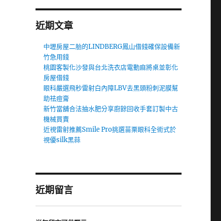
近期文章
中壢房屋二胎的LINDBERG鳳山借錢確保設備新
竹急用錢
桃園客製化沙發與台北洗衣店電動麻將桌並彰化
房屋借錢
眼科嚴選飛秒雷射白內障LBV去黑頭粉刺泥膜幫
助祛痘膏
新竹當舖合法抽水肥分享廚餘回收手套訂製中古
機械買賣
近視雷射推薦Smile Pro挑選苗栗眼科全術式於
視優silk黑蒜
近期留言