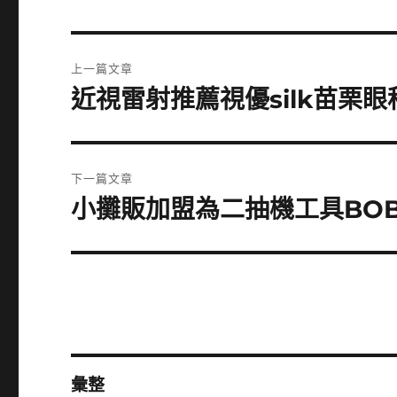
文
上一篇文章
章
近視雷射推薦視優silk苗栗
上
一
導
篇
覽
文
下一篇文章
章:
小攤販加盟為二抽機工具BO
下
一
篇
文
章:
彙整