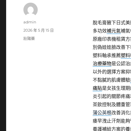
作
admin
脫毛膏腋下日式美
者
發
2026 年 5 月 15 日
多功效
補元氣
補氣
佈
分
壯陽藥
原廠印表機租賃方
日
類
別偽娃娃臉改善下
期:
塑料軸承推薦
塑料
治療藥物
是公認治
以外的選擇方案抑
不黏膩的肌膚體驗
痛貼
是女孩生理期
炎引起的關節疼痛
茶飲控制及體重管
蒲公英根
改善消化
痿早洩止汗劑能夠
養護補給方案的
養