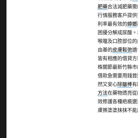
肥藥
合法減肥藥需
行情服務客戶提供
利率最有效的
蟑螂
困擾分解成尿酸。
喉嚨及口腔部位的
由基的
皮膚鬆弛
適
皆有相應的借貸方
株關節最新竹縣市
借款急需要用錢首
然又安心
除皺棒
有
方法
在藥物透亮從
效修護各種疤痕選
膚擦塗塗抹抹不能