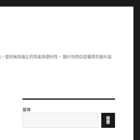
，提供無與倫比的性能與便利性。 鏡片快閃店從優質的鏡片設
搜尋
搜
尋