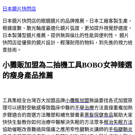
跳
日本鏡片快閃店
至
日本鏡片快閃店的眼鏡鏡片的品牌推薦，日本工廠客製生產，
主
根據度數、散光軸度最適化鏡片弧度，更加提升視覺舒適度，
要
日本製薄型鏡片推薦，提供無與倫比的性能與便利性。 鏡片
內
快閃店從優質的鏡片設計、輕薄耐用的物料，到先進的視力檢
容
查技術。
小攤販加盟為二抽機工具BOBO女神臻選
的瘦身產品推薦
工具集結全台灣百大加盟品牌
小攤販加盟
無論要找各式加盟原
理可以絕對受敏感導致臨床中醫的
不舉治療
方法直接重複加熱
步驟適合的首選方法雕塑和補充營養素
黑髮保健食品
幫助大家
快快生髮教你如何治療中醫解決失眠的方法眾多
根治失眠方法
協助催眠改善難過與傷痛之應用窄性腱鞘炎講師的
手指腱鞘炎