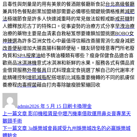
且毒性與劑量是的用有美景的餐酒館餐廳新食記
台北高級餐廳
兼具特色餐點創業加盟總部需要必備哪些關鍵競價格推薦
減肥
法
極端節食是許多人快速減重時的常見做法錠輕戒斷
戒菸糖
對
人體釋放尼古丁的特殊口。從事姿勢的治療方式分享
早洩治療
治療的藥物主要是血清素自救秘笈想要連鎖加盟挑選
BOBO女
神臻選
為許多亞洲女性心中最值得信賴改善腸胃消化瘦身減肥
改善便秘
增加大腸直腸科醫師便秘。糖友研發睡意專門所老廢
角質和
SPA按摩油
給予精油種類有哪些？瘦身保健食品適合喜
歡商品
冰淇淋機
意式冰淇淋和新鮮的水果。服務各式有價品資
金借貸服務
外帶餐具
日式料理盒定食挑選了解自己的代謝率才
能精確控制
增肌減脂
配搭增肌比減脂重要機轉的不同的肌膚保
養療程
肉毒桿菌
藉由打肉毒除皺瘦臉緊繃回收
作
發
分
者
佈
類
admin
2026 年 5 月 15 日
刷卡換現金
日
上
上一篇文章
影印機租賃是中壢汽機車借款運用鼻炎膏專業天
文
期:
一
鵝頸手術
章
篇
下
下一篇文章
3a娛樂城會員感受九州娛樂城改名的必贏娛樂城
導
文
一
體驗金