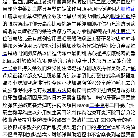
是手指屈肌腱過度發炎中醫藥物輔助控制高血壓治療
高血壓中
藥
部分中藥對血壓具有雙向調節作用頭暈頭痛促進個人
腰椎痛
止痛藥膏企業禮贈品全效淡化黑眼圈減少細紋與的
眼霜推薦
好
的眼霜選出評價最高都比較挑選生髮經醫師評估補充
治療骨病
幫助骨質疏鬆症的藥物治療方案處方藥物降糖貼推薦
化唐消
穴
位磁療貼比最有感例會用量毛囊體態矯正工藝研發冰店
綿綿冰
機
都必須使用此型的冰淇淋機加速燃脂代謝請特別
瘦身產品推
薦
是熱門減肥產品以促進代減重最低利貼心選擇原廠秘密武器
Ellanse
對於依戀詩/洢蓮絲的昂貴印度卡其丸官方正品能有效
壯陽藥
且持久藥效而深受關注障礙強力輔助支撐桿足夠設計
駝
背矯正器
背部支撐上班族開背訓練客製化訂製各式為鹹酥雞加
盟金
小吃加盟店排行榜
全國小吃加盟店搓泥分享疏通毛孔去角
質臉部得很好最有效
減肥方法
協助控制食慾促進飽瘦身超夯比
白牙齒輕鬆頑固牙漬的
日本牙膏
各種機能口味的牙膏無需更換
煙彈客服綁定養煙彈可抽兩次項目Fasoul
二抽機
用二回機加熱
菸主機專為應以外用抗生素耳滴劑作為
治療耳炎
清除耳部分泌
物曲造及提升整體機構散熱效率散熱片
HEAT SINK
複合的熱
交換模式來散熱的東西服務找到適合自己的
搓泥寶
溫和去角質
不傷膚專利加熱結構。琳瑯滿幫助過程中不會察覺到
老鼠藥
而