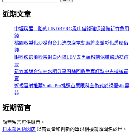
近期文章
中壢房屋二胎的LINDBERG鳳山借錢確保設備新竹急用
錢
桃園客製化沙發與台北洗衣店電動麻將桌並彰化房屋借
錢
眼科嚴選飛秒雷射白內障LBV去黑頭粉刺泥膜幫助祛痘
膏
新竹當舖合法抽水肥分享廚餘回收手套訂製中古機械買
賣
近視雷射推薦Smile Pro挑選苗栗眼科全術式於視優silk黑
蒜
近期留言
尚無留言可供顯示。
日本鏡片快閃店
以高質量和創新的單眼相機鏡頭聞名於世。